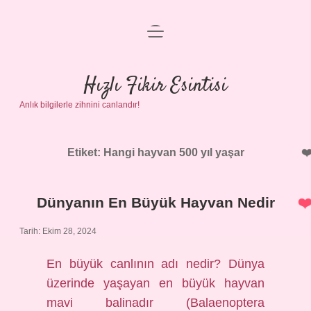
menüyü
Anasayfa
aç
Gizlilik Politikası
Hızlı Fikir Esintisi
Anlık bilgilerle zihnini canlandır!
Yasal Uyarı
Hakkımızda
Etiket:
Hangi hayvan 500 yıl yaşar
Dünyanın En Büyük Hayvan Nedir
Tarih: Ekim 28, 2024
En büyük canlının adı nedir? Dünya
üzerinde yaşayan en büyük hayvan
mavi balinadır (Balaenoptera