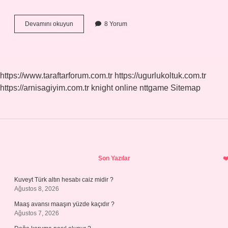
Hak
Devamını okuyun
8 Yorum
Ile
Batılı
Birbirinden
Ayıran
Nedir
https://www.taraftarforum.com.tr
https://ugurlukoltuk.com.tr
https://arnisagiyim.com.tr
knight online
nttgame
Sitemap
Sidebar
Son Yazılar
Kuveyt Türk altın hesabı caiz midir ?
Ağustos 8, 2026
Maaş avansı maaşın yüzde kaçıdır ?
Ağustos 7, 2026