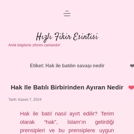
menüyü
Anasayfa
aç
Gizlilik Politikası
Hızlı Fikir Esintisi
Anlık bilgilerle zihnini canlandır!
Yasal Uyarı
Hakkımızda
Etiket:
Hak ile batılın savaşı nedir
Hak Ile Batılı Birbirinden Ayıran Nedir
Tarih: Kasım 7, 2024
Hak ile batıl nasıl ayırt edilir? Terim
olarak “hak”, İslam’ın getirdiği
prensipleri ve bu prensiplere uygun