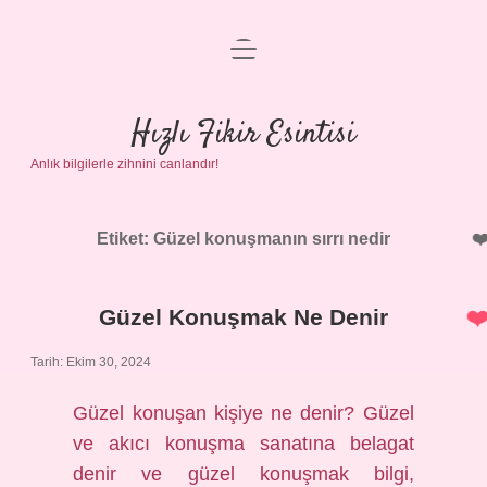
menüyü
Anasayfa
aç
Gizlilik Politikası
Hızlı Fikir Esintisi
Anlık bilgilerle zihnini canlandır!
Yasal Uyarı
Hakkımızda
Etiket:
Güzel konuşmanın sırrı nedir
Güzel Konuşmak Ne Denir
Tarih: Ekim 30, 2024
Güzel konuşan kişiye ne denir? Güzel
ve akıcı konuşma sanatına belagat
denir ve güzel konuşmak bilgi,