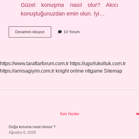
Güzel konuşma nasıl olur? Akıcı
konuştuğunuzdan emin olun. İyi…
Güzel
Devamını okuyun
10 Yorum
Konuşmak
Ne
Denir
https://www.taraftarforum.com.tr
https://ugurlukoltuk.com.tr
https://arnisagiyim.com.tr
knight online
nttgame
Sitemap
Sidebar
Son Yazılar
Doğa koruma nasıl olunur ?
Ağustos 6, 2026