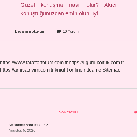
Güzel konuşma nasıl olur? Akıcı
konuştuğunuzdan emin olun. İyi…
Güzel
Devamını okuyun
10 Yorum
Konuşmak
Ne
Denir
https://www.taraftarforum.com.tr
https://ugurlukoltuk.com.tr
https://arnisagiyim.com.tr
knight online
nttgame
Sitemap
Sidebar
Son Yazılar
Avlanmak spor mudur ?
Ağustos 5, 2026