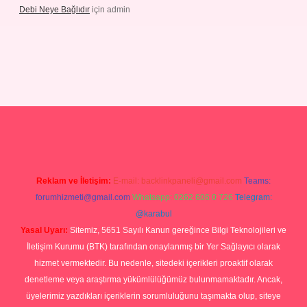
Debi Neye Bağlıdır
için
admin
ergir.net
Reklam ve İletişim:
E-mail:
backlinkpaneli@gmail.com
Teams:
forumhizmeti@gmail.com
Whatsapp: 0262 606 0 726
Telegram:
@karabul
Yasal Uyarı:
Sitemiz, 5651 Sayılı Kanun gereğince Bilgi Teknolojileri ve
İletişim Kurumu (BTK) tarafından onaylanmış bir Yer Sağlayıcı olarak
hizmet vermektedir. Bu nedenle, sitedeki içerikleri proaktif olarak
denetleme veya araştırma yükümlülüğümüz bulunmamaktadır. Ancak,
üyelerimiz yazdıkları içeriklerin sorumluluğunu taşımakta olup, siteye