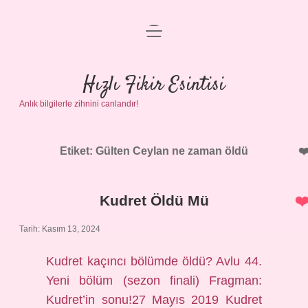
menüyü
Anasayfa
aç
Gizlilik Politikası
Hızlı Fikir Esintisi
Anlık bilgilerle zihnini canlandır!
Yasal Uyarı
Hakkımızda
Etiket:
Gülten Ceylan ne zaman öldü
Kudret Öldü Mü
Tarih: Kasım 13, 2024
Kudret kaçıncı bölümde öldü? Avlu 44.
Yeni bölüm (sezon finali) Fragman:
Kudret’in sonu!27 Mayıs 2019 Kudret