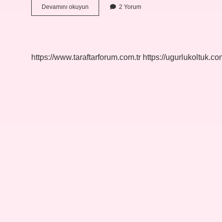
Bir
Devamını okuyun
2 Yorum
Teknenin
Sahilden
Veya
Iskeleden
Yada
https://www.taraftarforum.com.tr
https://ugurlukoltuk.com
Limandan
Açıkta
Beklemesine
Ne
Denir