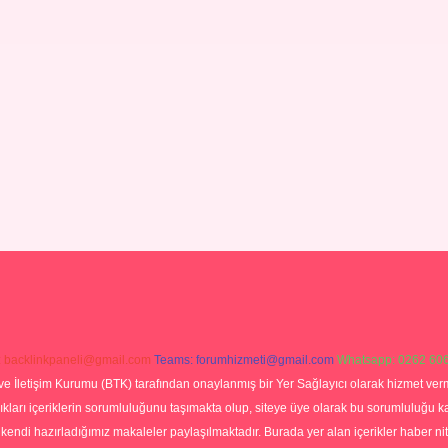
:
backlinkpaneli@gmail.com
Teams:
forumhizmeti@gmail.com
Whatsapp: 0262 606
ve İletişim Kurumu (BTK) tarafından onaylanmış bir Yer Sağlayıcı olarak hizmet verm
rı içeriklerin sorumluluğunu taşımakta olup, siteye üye olarak bu sorumluluğu kabul
a kendi hazırladığımız makaleler paylaşılmaktadır. Burada yer alan içerikler haber 