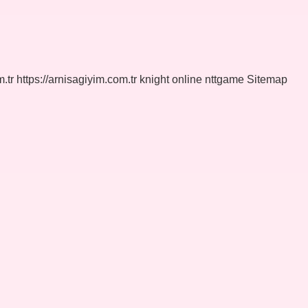
.tr
https://arnisagiyim.com.tr
knight online
nttgame
Sitemap