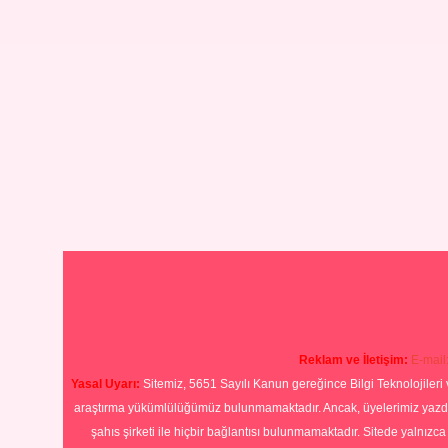
Reklam ve İletişim:
E-mail
Yasal Uyarı:
Sitemiz, 5651 Sayılı Kanun gereğince Bilgi Teknolojileri 
araştırma yükümlülüğümüz bulunmamaktadır. Ancak, üyelerimiz yazdıkla
şahıs şirketi ile hiçbir bağlantısı bulunmamaktadır. Sitede yalnızc