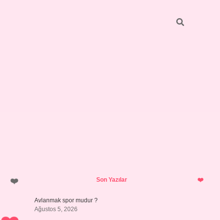
Sidebar
ilbet giriş
https://betexpergiris.casino/
betexpergir.net
Son Yazılar
Avlanmak spor mudur ?
Ağustos 5, 2026