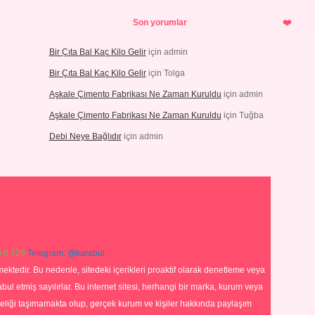
Son yorumlar
Bir Çıta Bal Kaç Kilo Gelir
için
admin
Bir Çıta Bal Kaç Kilo Gelir
için
Tolga
Aşkale Çimento Fabrikası Ne Zaman Kuruldu
için
admin
Aşkale Çimento Fabrikası Ne Zaman Kuruldu
için
Tuğba
Debi Neye Bağlıdır
için
admin
 0 726
Telegram: @karabul
ektedir. Bu nedenle, sitedeki içerikleri proaktif olarak denetleme veya
 etmiş sayılırlar. Bu internet sitesi, herhangi bir marka, kurum veya
niteliği taşımamakta olup, gerçek kurum ve kişiler hakkında paylaşım