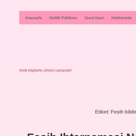
Anasayfa
Gizlilik Politikası
Yasal Uyarı
Hakkımızda
Anlık bilgilerle zihnini canlandır!
Etiket:
Fesih bildi