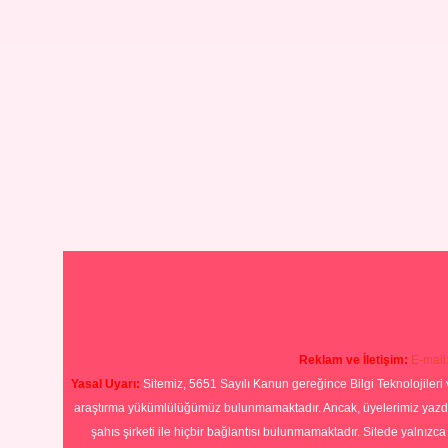
Reklam ve İletişim:
E-mail
Yasal Uyarı:
Sitemiz, 5651 Sayılı Kanun gereğince Bilgi Teknolojileri 
araştırma yükümlülüğümüz bulunmamaktadır. Ancak, üyelerimiz yazdıkla
şahıs şirketi ile hiçbir bağlantısı bulunmamaktadır. Sitede yalnızc