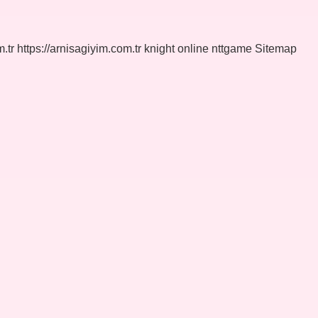
.tr
https://arnisagiyim.com.tr
knight online
nttgame
Sitemap