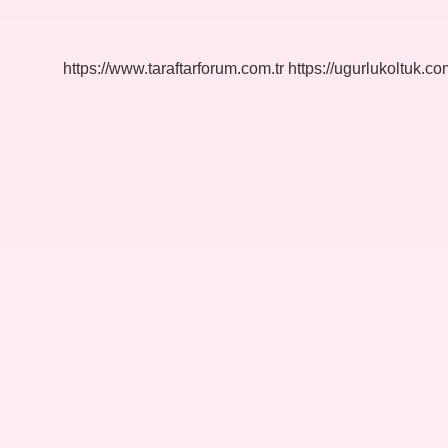
Ne
Zaman
Sonuç
Doğurur
https://www.taraftarforum.com.tr
https://ugurlukoltuk.com