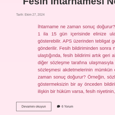
Fesih Ihtarnamesi 
Tarih: Ekim 27, 2024
İhtarname ne zaman sonuç doğurur? N
1 ila 15 gün içerisinde elinize u
gösterebilir. APS üzerinden tebligat g
gönderilir. Fesih bildiriminden sonra 
ulaştığında, fesih bildirimi artık geri
diğer sözleşme tarafına ulaşmasıyla 
sözleşmesi akdetmelerinin mümkün o
zaman sonuç doğurur? Örneğin, sözle
göstermeksizin bir ay önceden bildi
ilişkin bir hüküm varsa, fesih niyetini
Fesih
Devamını okuyun
6 Yorum
Ihtarnamesi