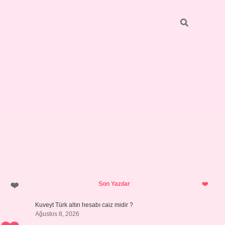
Sidebar
ilbet giriş
https://betexpergiris.casino/
betexpergir.net
Son Yazılar
Kuveyt Türk altın hesabı caiz midir ?
Ağustos 8, 2026