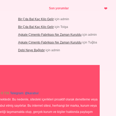
Son yorumlar
Bir Çıta Bal Kaç Kilo Gelir
için
admin
Bir Çıta Bal Kaç Kilo Gelir
için
Tolga
Aşkale Çimento Fabrikası Ne Zaman Kuruldu
için
admin
Aşkale Çimento Fabrikası Ne Zaman Kuruldu
için
Tuğba
Debi Neye Bağlıdır
için
admin
 0 726
Telegram: @karabul
ektedir. Bu nedenle, sitedeki içerikleri proaktif olarak denetleme veya
 etmiş sayılırlar. Bu internet sitesi, herhangi bir marka, kurum veya
niteliği taşımamakta olup, gerçek kurum ve kişiler hakkında paylaşım