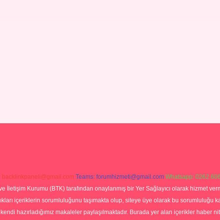
:
backlinkpaneli@gmail.com
Teams:
forumhizmeti@gmail.com
Whatsapp: 0262 606
ve İletişim Kurumu (BTK) tarafından onaylanmış bir Yer Sağlayıcı olarak hizmet verm
rı içeriklerin sorumluluğunu taşımakta olup, siteye üye olarak bu sorumluluğu kabul
a kendi hazırladığımız makaleler paylaşılmaktadır. Burada yer alan içerikler haber 