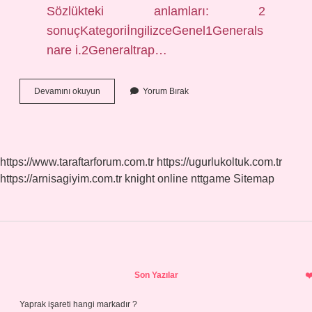
Sözlükteki anlamları: 2
sonuçKategoriİngilizceGenel1Generals
nare i.2Generaltrap…
Fek
Devamını okuyun
Yorum Bırak
Ne
Demek
Ingilizce
https://www.taraftarforum.com.tr
https://ugurlukoltuk.com.tr
https://arnisagiyim.com.tr
knight online
nttgame
Sitemap
Sidebar
Son Yazılar
Yaprak işareti hangi markadır ?