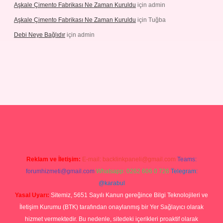
Aşkale Çimento Fabrikası Ne Zaman Kuruldu
için
admin
Aşkale Çimento Fabrikası Ne Zaman Kuruldu
için
Tuğba
Debi Neye Bağlıdır
için
admin
rgir.net
Reklam ve İletişim:
E-mail:
backlinkpaneli@gmail.com
Teams:
forumhizmeti@gmail.com
Whatsapp: 0262 606 0 726
Telegram:
@karabul
Yasal Uyarı:
Sitemiz, 5651 Sayılı Kanun gereğince Bilgi Teknolojileri ve
İletişim Kurumu (BTK) tarafından onaylanmış bir Yer Sağlayıcı olarak
hizmet vermektedir. Bu nedenle, sitedeki içerikleri proaktif olarak