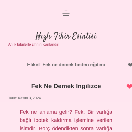
menüyü
Anasayfa
aç
Gizlilik Politikası
Hızlı Fikir Esintisi
Anlık bilgilerle zihnini canlandır!
Yasal Uyarı
Hakkımızda
Etiket:
Fek ne demek beden eğitimi
Fek Ne Demek Ingilizce
Tarih: Kasım 3, 2024
Fek ne anlama gelir? Fek; Bir varlığa
bağlı ipotek kaldırma işlemine verilen
isimdir. Borç ödendikten sonra varlığa