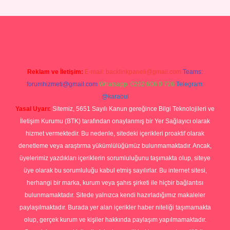
gir.net
Reklam ve İletişim:
E-mail:
backlinkpaneli@gmail.com
Teams:
forumhizmeti@gmail.com
Whatsapp: 0262 606 0 726
Telegram:
@karabul
Yasal Uyarı:
Sitemiz, 5651 Sayılı Kanun gereğince Bilgi Teknolojileri ve
İletişim Kurumu (BTK) tarafından onaylanmış bir Yer Sağlayıcı olarak
hizmet vermektedir. Bu nedenle, sitedeki içerikleri proaktif olarak
denetleme veya araştırma yükümlülüğümüz bulunmamaktadır. Ancak,
üyelerimiz yazdıkları içeriklerin sorumluluğunu taşımakta olup, siteye
üye olarak bu sorumluluğu kabul etmiş sayılırlar. Bu internet sitesi,
herhangi bir marka, kurum veya şahıs şirketi ile hiçbir bağlantısı
bulunmamaktadır. Sitede yalnızca kendi hazırladığımız makaleler
paylaşılmaktadır. Burada yer alan içerikler haber niteliği taşımamakta
olup, gerçek kurum ve kişiler hakkında paylaşım yapılmamaktadır.