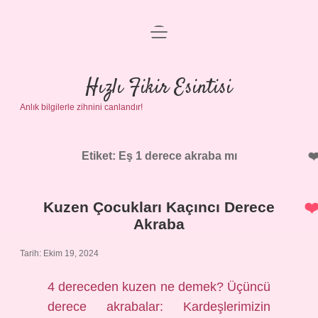
menüyü
Anasayfa
aç
Gizlilik Politikası
Hızlı Fikir Esintisi
Anlık bilgilerle zihnini canlandır!
Yasal Uyarı
Hakkımızda
Etiket:
Eş 1 derece akraba mı
Kuzen Çocukları Kaçıncı Derece
Akraba
Tarih: Ekim 19, 2024
4 dereceden kuzen ne demek? Üçüncü
derece akrabalar: Kardeşlerimizin