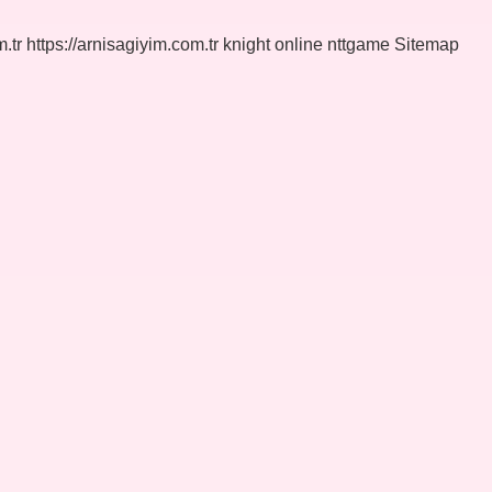
.tr
https://arnisagiyim.com.tr
knight online
nttgame
Sitemap