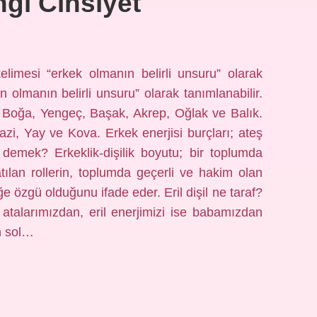
ngi Cinsiyet
elimesi “erkek olmanın belirli unsuru” olarak
ın olmanın belirli unsuru” olarak tanımlanabilir.
r; Boğa, Yengeç, Başak, Akrep, Oğlak ve Balık.
razi, Yay ve Kova. Erkek enerjisi burçları; ateş
ne demek? Erkeklik-dişilik boyutu; bir toplumda
ılan rollerin, toplumda geçerli ve hakim olan
 özgü olduğunu ifade eder. Eril dişil ne taraf?
atalarımızdan, eril enerjimizi ise babamızdan
n sol…