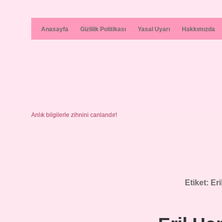
Anasayfa
Gizlilik Politikası
Yasal Uyarı
Hakkımızda
Anlık bilgilerle zihnini canlandır!
Etiket:
Eri