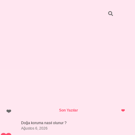
Sidebar
ilbet giriş
https://betexpergiris.casino/
betexpergir.net
Son Yazılar
Doğa koruma nasıl olunur ?
Ağustos 6, 2026