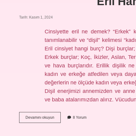
Eril Ha
Tarih: Kasım 1, 2024
Cinsiyette eril ne demek? “Erkek” k
tanımlanabilir ve “dişil” kelimesi “kad
Eril cinsiyet hangi burç? Dişi burçla
Erkek burçlar; Koç, İkizler, Aslan, Te
ve hava burçlarıdır. Erillik dişilik 
kadın ve erkeğe atfedilen veya dayat
değerlerin ne ölçüde kadın veya erkeğe
Dişil enerjimizi annemizden ve anne 
ve baba atalarımızdan alırız. Vücudu
Eril
Devamını okuyun
8 Yorum
Hangi
Cinsiyet