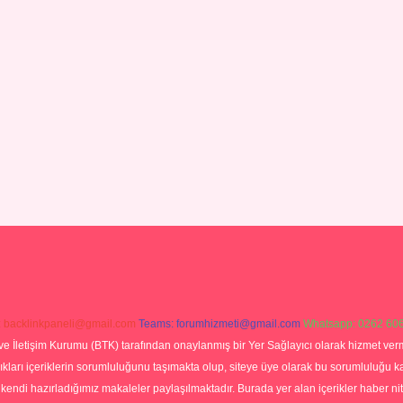
:
backlinkpaneli@gmail.com
Teams:
forumhizmeti@gmail.com
Whatsapp: 0262 606
ve İletişim Kurumu (BTK) tarafından onaylanmış bir Yer Sağlayıcı olarak hizmet verm
rı içeriklerin sorumluluğunu taşımakta olup, siteye üye olarak bu sorumluluğu kabul
a kendi hazırladığımız makaleler paylaşılmaktadır. Burada yer alan içerikler haber 