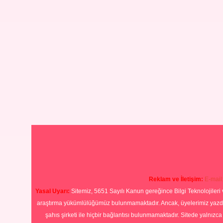
Reklam ve İletişim:
E-mail
Yasal Uyarı:
Sitemiz, 5651 Sayılı Kanun gereğince Bilgi Teknolojileri 
araştırma yükümlülüğümüz bulunmamaktadır. Ancak, üyelerimiz yazdıkla
şahıs şirketi ile hiçbir bağlantısı bulunmamaktadır. Sitede yalnızc