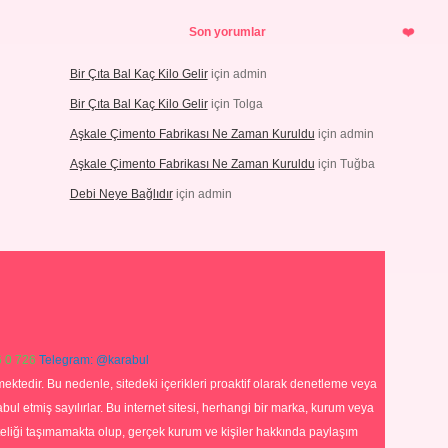
Son yorumlar
Bir Çıta Bal Kaç Kilo Gelir
için
admin
Bir Çıta Bal Kaç Kilo Gelir
için
Tolga
Aşkale Çimento Fabrikası Ne Zaman Kuruldu
için
admin
Aşkale Çimento Fabrikası Ne Zaman Kuruldu
için
Tuğba
Debi Neye Bağlıdır
için
admin
 0 726
Telegram: @karabul
ektedir. Bu nedenle, sitedeki içerikleri proaktif olarak denetleme veya
 etmiş sayılırlar. Bu internet sitesi, herhangi bir marka, kurum veya
niteliği taşımamakta olup, gerçek kurum ve kişiler hakkında paylaşım