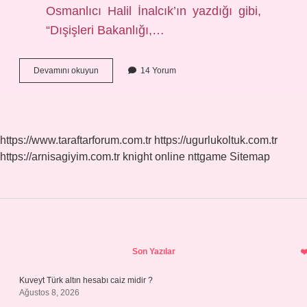
Osmanlıcı Halil İnalcık’ın yazdığı gibi,
“Dışişleri Bakanlığı,…
Birun
Devamını okuyun
14 Yorum
Ve
Enderûn
Nedir
https://www.taraftarforum.com.tr
https://ugurlukoltuk.com.tr
https://arnisagiyim.com.tr
knight online
nttgame
Sitemap
Sidebar
Son Yazılar
Kuveyt Türk altın hesabı caiz midir ?
Ağustos 8, 2026