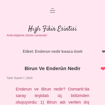
menüyü
Anasayfa
aç
Gizlilik Politikası
Hızlı Fikir Esintisi
Anlık bilgilerle zihnini canlandır!
Yasal Uyarı
Hakkımızda
Etiket:
Enderun nedir kısaca özeti
Birun Ve Enderûn Nedir
Tarih: Kasım 7, 2024
Enderun ve Birun nedir? Osmanlı’da
saray teşkilatı üç bölümden
oluşuyordu: 1) Birun adı verilen dış