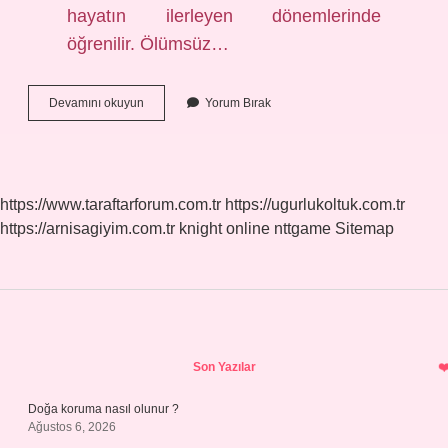
hayatın ilerleyen dönemlerinde
öğrenilir. Ölümsüz…
Zor
Devamını okuyun
Yorum Bırak
Duygular
Nelerdir
https://www.taraftarforum.com.tr
https://ugurlukoltuk.com.tr
https://arnisagiyim.com.tr
knight online
nttgame
Sitemap
Sidebar
Son Yazılar
Doğa koruma nasıl olunur ?
Ağustos 6, 2026