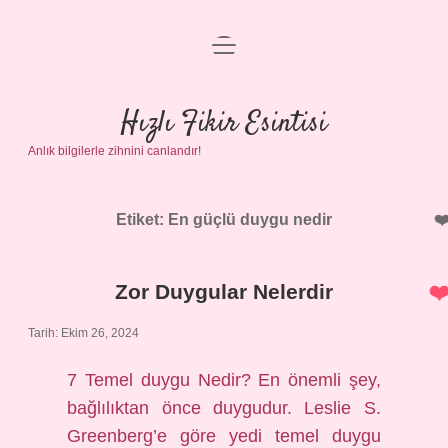
menüyü
Anasayfa
aç
Gizlilik Politikası
Hızlı Fikir Esintisi
Anlık bilgilerle zihnini canlandır!
Yasal Uyarı
Hakkımızda
Etiket:
En güçlü duygu nedir
Zor Duygular Nelerdir
Tarih: Ekim 26, 2024
7 Temel duygu Nedir? En önemli şey,
bağlılıktan önce duygudur. Leslie S.
Greenberg’e göre yedi temel duygu