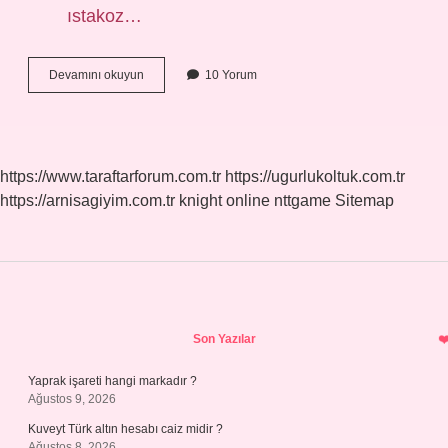
ıstakoz…
Dünyanın
Devamını okuyun
10 Yorum
En
Büyük
Hayvan
Nedir
https://www.taraftarforum.com.tr
https://ugurlukoltuk.com.tr
https://arnisagiyim.com.tr
knight online
nttgame
Sitemap
Sidebar
Son Yazılar
Yaprak işareti hangi markadır ?
Ağustos 9, 2026
Kuveyt Türk altın hesabı caiz midir ?
Ağustos 8, 2026