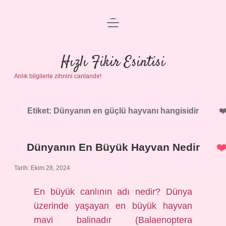
menüyü
Anasayfa
aç
Gizlilik Politikası
Hızlı Fikir Esintisi
Anlık bilgilerle zihnini canlandır!
Yasal Uyarı
Hakkımızda
Etiket:
Dünyanın en güçlü hayvanı hangisidir
Dünyanın En Büyük Hayvan Nedir
Tarih: Ekim 28, 2024
En büyük canlının adı nedir? Dünya
üzerinde yaşayan en büyük hayvan
mavi balinadır (Balaenoptera