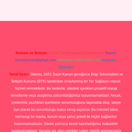
ergir.net
Reklam ve İletişim:
E-mail:
backlinkpaneli@gmail.com
Teams:
forumhizmeti@gmail.com
Whatsapp: 0262 606 0 726
Telegram:
@karabul
Yasal Uyarı:
Sitemiz, 5651 Sayılı Kanun gereğince Bilgi Teknolojileri ve
İletişim Kurumu (BTK) tarafından onaylanmış bir Yer Sağlayıcı olarak
hizmet vermektedir. Bu nedenle, sitedeki içerikleri proaktif olarak
denetleme veya araştırma yükümlülüğümüz bulunmamaktadır. Ancak,
üyelerimiz yazdıkları içeriklerin sorumluluğunu taşımakta olup, siteye
üye olarak bu sorumluluğu kabul etmiş sayılırlar. Bu internet sitesi,
herhangi bir marka, kurum veya şahıs şirketi ile hiçbir bağlantısı
bulunmamaktadır. Sitede yalnızca kendi hazırladığımız makaleler
paylaşılmaktadır. Burada yer alan içerikler haber niteliği taşımamakta