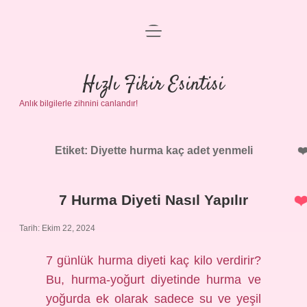
menüyü
Anasayfa
aç
Gizlilik Politikası
Hızlı Fikir Esintisi
Anlık bilgilerle zihnini canlandır!
Yasal Uyarı
Hakkımızda
Etiket:
Diyette hurma kaç adet yenmeli
7 Hurma Diyeti Nasıl Yapılır
Tarih: Ekim 22, 2024
7 günlük hurma diyeti kaç kilo verdirir?
Bu, hurma-yoğurt diyetinde hurma ve
yoğurda ek olarak sadece su ve yeşil