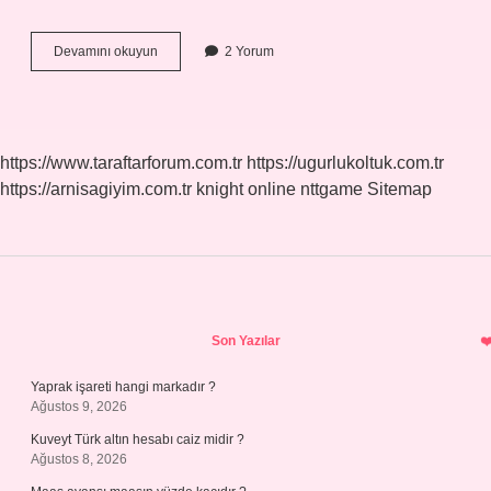
7
Devamını okuyun
2 Yorum
Hurma
Diyeti
Nasıl
Yapılır
https://www.taraftarforum.com.tr
https://ugurlukoltuk.com.tr
https://arnisagiyim.com.tr
knight online
nttgame
Sitemap
Sidebar
Son Yazılar
Yaprak işareti hangi markadır ?
Ağustos 9, 2026
Kuveyt Türk altın hesabı caiz midir ?
Ağustos 8, 2026