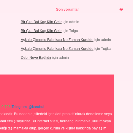
Son yorumlar
Bir Çıta Bal Kaç Kilo Gelir
için
admin
Bir Çıta Bal Kaç Kilo Gelir
için
Tolga
Aşkale Çimento Fabrikası Ne Zaman Kuruldu
için
admin
Aşkale Çimento Fabrikası Ne Zaman Kuruldu
için
Tuğba
Debi Neye Bağlıdır
için
admin
 0 726
Telegram: @karabul
ektedir. Bu nedenle, sitedeki içerikleri proaktif olarak denetleme veya
 etmiş sayılırlar. Bu internet sitesi, herhangi bir marka, kurum veya
niteliği taşımamakta olup, gerçek kurum ve kişiler hakkında paylaşım