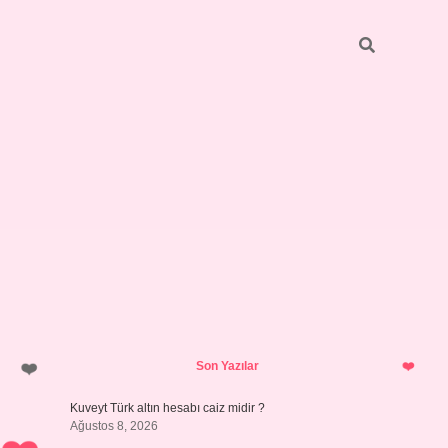
Sidebar
ilbet giriş
https://betexpergiris.casino/
betexpergir.net
Son Yazılar
Kuveyt Türk altın hesabı caiz midir ?
Ağustos 8, 2026