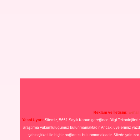
Reklam ve İletişim:
E-mail
Yasal Uyarı:
Sitemiz, 5651 Sayılı Kanun gereğince Bilgi Teknolojileri 
araştırma yükümlülüğümüz bulunmamaktadır. Ancak, üyelerimiz yazdıkla
şahıs şirketi ile hiçbir bağlantısı bulunmamaktadır. Sitede yalnızc