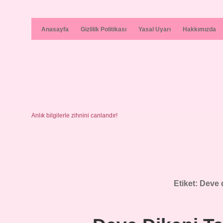
Anasayfa
Gizlilik Politikası
Yasal Uyarı
Hakkımızda
Anlık bilgilerle zihnini canlandır!
Etiket:
Deve d