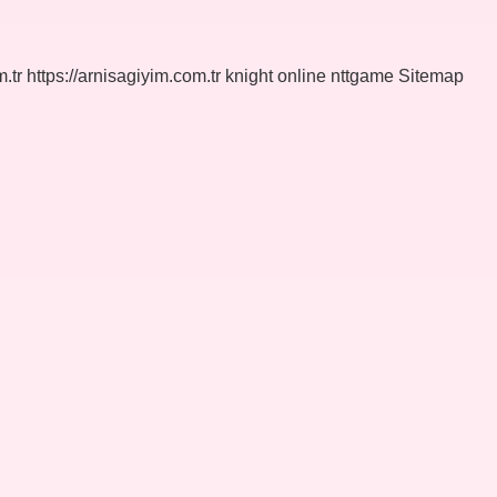
.tr
https://arnisagiyim.com.tr
knight online
nttgame
Sitemap