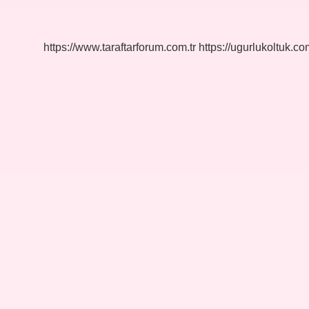
Testosteron
Artırır
Mı
https://www.taraftarforum.com.tr
https://ugurlukoltuk.com