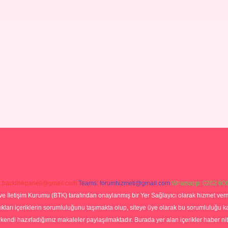
:
backlinkpaneli@gmail.com
Teams:
forumhizmeti@gmail.com
Whatsapp: 0262 606
ve İletişim Kurumu (BTK) tarafından onaylanmış bir Yer Sağlayıcı olarak hizmet verm
rı içeriklerin sorumluluğunu taşımakta olup, siteye üye olarak bu sorumluluğu kabul
a kendi hazırladığımız makaleler paylaşılmaktadır. Burada yer alan içerikler haber 