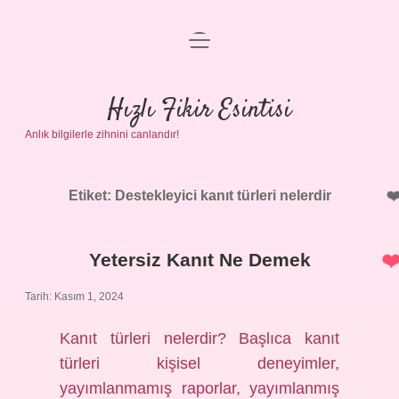
menüyü
Anasayfa
aç
Gizlilik Politikası
Hızlı Fikir Esintisi
Anlık bilgilerle zihnini canlandır!
Yasal Uyarı
Hakkımızda
Etiket:
Destekleyici kanıt türleri nelerdir
Yetersiz Kanıt Ne Demek
Tarih: Kasım 1, 2024
Kanıt türleri nelerdir? Başlıca kanıt
türleri kişisel deneyimler,
yayımlanmamış raporlar, yayımlanmış