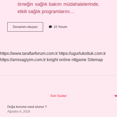
örneğin sağlık bakım müdahalelerinde,
etkili sağlık programlarını…
Yetersiz
Devamını okuyun
10 Yorum
Kanıt
Ne
Demek
https://www.taraftarforum.com.tr
https://ugurlukoltuk.com.tr
https://arnisagiyim.com.tr
knight online
nttgame
Sitemap
Sidebar
Son Yazılar
Doğa koruma nasıl olunur ?
Ağustos 6, 2026