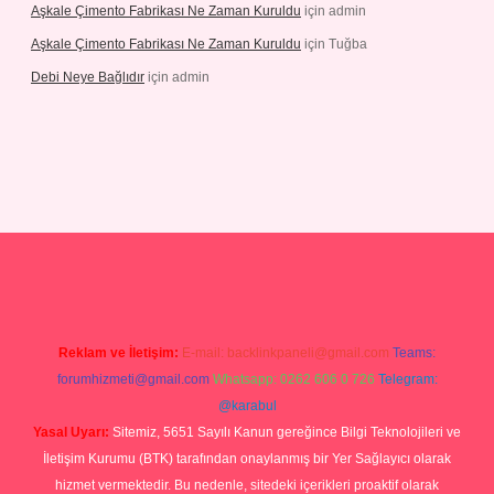
Aşkale Çimento Fabrikası Ne Zaman Kuruldu
için
admin
Aşkale Çimento Fabrikası Ne Zaman Kuruldu
için
Tuğba
Debi Neye Bağlıdır
için
admin
etexpergir.net
Reklam ve İletişim:
E-mail:
backlinkpaneli@gmail.com
Teams:
forumhizmeti@gmail.com
Whatsapp: 0262 606 0 726
Telegram:
@karabul
Yasal Uyarı:
Sitemiz, 5651 Sayılı Kanun gereğince Bilgi Teknolojileri ve
İletişim Kurumu (BTK) tarafından onaylanmış bir Yer Sağlayıcı olarak
hizmet vermektedir. Bu nedenle, sitedeki içerikleri proaktif olarak