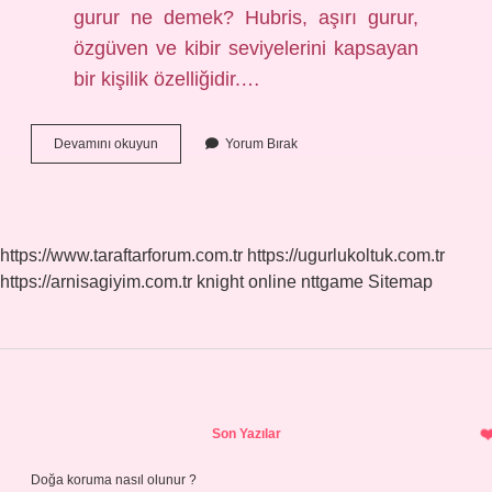
gurur ne demek? Hubris, aşırı gurur,
özgüven ve kibir seviyelerini kapsayan
bir kişilik özelliğidir.…
Gurur
Devamını okuyun
Yorum Bırak
Yapmak
Ne
Demek
Tdk
https://www.taraftarforum.com.tr
https://ugurlukoltuk.com.tr
https://arnisagiyim.com.tr
knight online
nttgame
Sitemap
Sidebar
Son Yazılar
Doğa koruma nasıl olunur ?