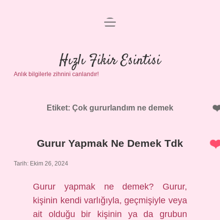
menüyü
Anasayfa
aç
Gizlilik Politikası
Hızlı Fikir Esintisi
Anlık bilgilerle zihnini canlandır!
Yasal Uyarı
Hakkımızda
Etiket:
Çok gururlandım ne demek
Gurur Yapmak Ne Demek Tdk
Tarih: Ekim 26, 2024
Gurur yapmak ne demek? Gurur,
kişinin kendi varlığıyla, geçmişiyle veya
ait olduğu bir kişinin ya da grubun