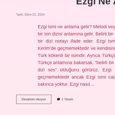
Ezgi Ne 
Tarih: Ekim 22, 2024
Ezgi ismi ne anlama gelir? Melodi ve
bir ton dizisi anlamına gelir. Belirli 
bir dizi notayı ifade eder. Ezgi i
Kerim’de geçmemektedir ve kendisine
Türk kökenli bir isimdir. Ayrıca Türkç
Türkçe anlamına bakarsak, “belirli bir
dizi ses” olduğunu görürüz. Ezgi 
geçmemektedir ancak Ezgi ismi caiz
sakınca yoktur. Ezgi nasıl…
Ezgi
Devamını okuyun
2 Yorum
Ne
Anlama
Gelir