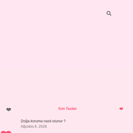
Sidebar
ilbet giriş
https://betexpergiris.casino/
betexpergir.net
Son Yazılar
Doğa koruma nasıl olunur ?
Ağustos 6, 2026