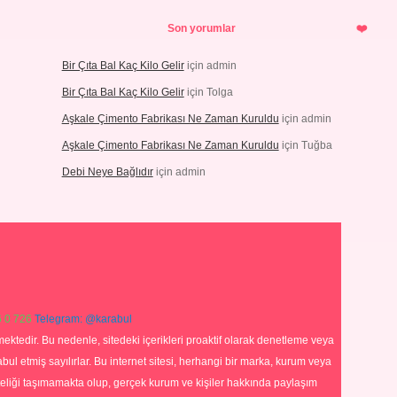
Son yorumlar
Bir Çıta Bal Kaç Kilo Gelir
için
admin
Bir Çıta Bal Kaç Kilo Gelir
için
Tolga
Aşkale Çimento Fabrikası Ne Zaman Kuruldu
için
admin
Aşkale Çimento Fabrikası Ne Zaman Kuruldu
için
Tuğba
Debi Neye Bağlıdır
için
admin
 0 726
Telegram: @karabul
ektedir. Bu nedenle, sitedeki içerikleri proaktif olarak denetleme veya
 etmiş sayılırlar. Bu internet sitesi, herhangi bir marka, kurum veya
niteliği taşımamakta olup, gerçek kurum ve kişiler hakkında paylaşım