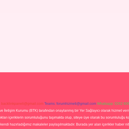
:
backlinkpaneli@gmail.com
Teams:
forumhizmeti@gmail.com
Whatsapp: 0262 606
ve İletişim Kurumu (BTK) tarafından onaylanmış bir Yer Sağlayıcı olarak hizmet verm
rı içeriklerin sorumluluğunu taşımakta olup, siteye üye olarak bu sorumluluğu kabul
a kendi hazırladığımız makaleler paylaşılmaktadır. Burada yer alan içerikler haber 