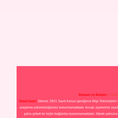
Reklam ve İletişim:
E-mail
Yasal Uyarı:
Sitemiz, 5651 Sayılı Kanun gereğince Bilgi Teknolojileri 
araştırma yükümlülüğümüz bulunmamaktadır. Ancak, üyelerimiz yazdıkla
şahıs şirketi ile hiçbir bağlantısı bulunmamaktadır. Sitede yalnızc