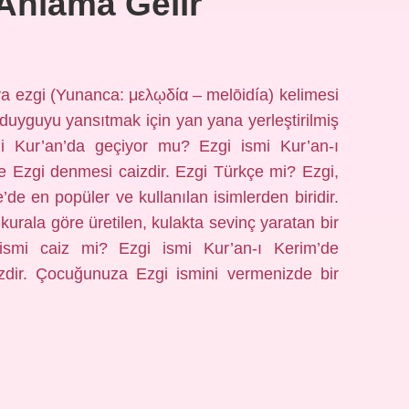
Anlama Gelir
ya ezgi (Yunanca: μελῳδία – melōidía) kelimesi
bir duyguyu yansıtmak için yan yana yerleştirilmiş
smi Kur’an’da geçiyor mu? Ezgi ismi Kur’an-ı
 Ezgi denmesi caizdir. Ezgi Türkçe mi? Ezgi,
e’de en popüler ve kullanılan isimlerden biridir.
 kurala göre üretilen, kulakta sevinç yaratan bir
ismi caiz mi? Ezgi ismi Kur’an-ı Kerim’de
dir. Çocuğunuza Ezgi ismini vermenizde bir