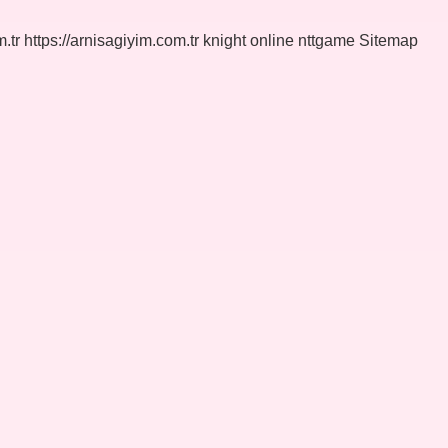
.tr
https://arnisagiyim.com.tr
knight online
nttgame
Sitemap