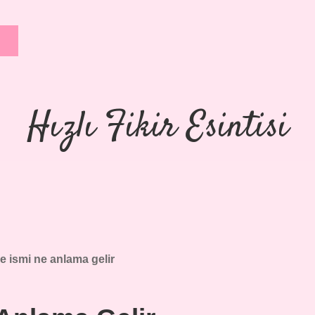
Hızlı Fikir Esintisi
 ismi ne anlama gelir