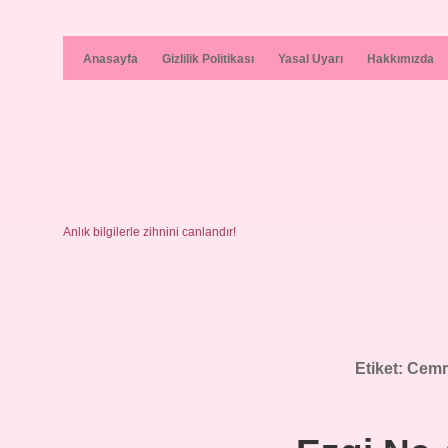
Anasayfa
Gizlilik Politikası
Yasal Uyarı
Hakkımızda
Anlık bilgilerle zihnini canlandır!
Etiket:
Cemre