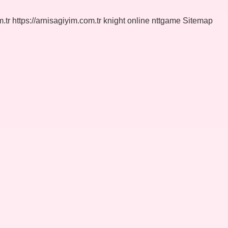
.tr
https://arnisagiyim.com.tr
knight online
nttgame
Sitemap