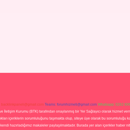
:
backlinkpaneli@gmail.com
Teams:
forumhizmeti@gmail.com
Whatsapp: 0262 606
ve İletişim Kurumu (BTK) tarafından onaylanmış bir Yer Sağlayıcı olarak hizmet verm
rı içeriklerin sorumluluğunu taşımakta olup, siteye üye olarak bu sorumluluğu kabul
a kendi hazırladığımız makaleler paylaşılmaktadır. Burada yer alan içerikler haber 