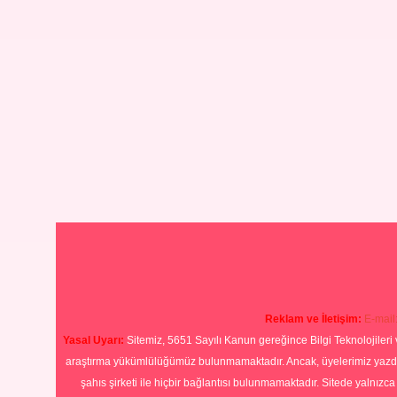
Reklam ve İletişim:
E-mail
Yasal Uyarı:
Sitemiz, 5651 Sayılı Kanun gereğince Bilgi Teknolojileri 
araştırma yükümlülüğümüz bulunmamaktadır. Ancak, üyelerimiz yazdıkla
şahıs şirketi ile hiçbir bağlantısı bulunmamaktadır. Sitede yalnızc