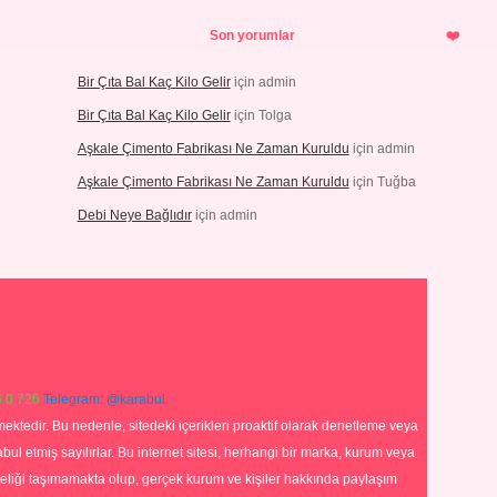
Son yorumlar
Bir Çıta Bal Kaç Kilo Gelir
için
admin
Bir Çıta Bal Kaç Kilo Gelir
için
Tolga
Aşkale Çimento Fabrikası Ne Zaman Kuruldu
için
admin
Aşkale Çimento Fabrikası Ne Zaman Kuruldu
için
Tuğba
Debi Neye Bağlıdır
için
admin
 0 726
Telegram: @karabul
ektedir. Bu nedenle, sitedeki içerikleri proaktif olarak denetleme veya
 etmiş sayılırlar. Bu internet sitesi, herhangi bir marka, kurum veya
niteliği taşımamakta olup, gerçek kurum ve kişiler hakkında paylaşım