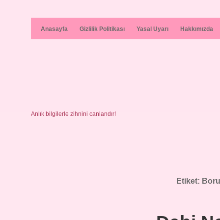
Anasayfa
Gizlilik Politikası
Yasal Uyarı
Hakkımızda
Anlık bilgilerle zihnini canlandır!
Etiket:
Boru 