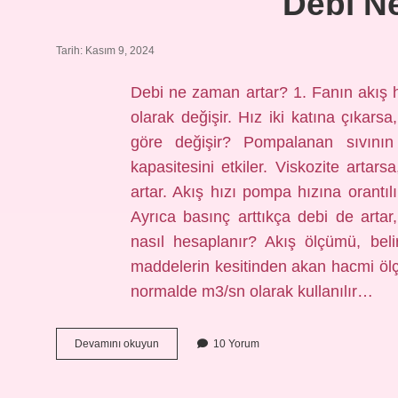
Debi Ne
Tarih: Kasım 9, 2024
Debi ne zaman artar? 1. Fanın akış hı
olarak değişir. Hız iki katına çıkarsa
göre değişir? Pompalanan sıvının
kapasitesini etkiler. Viskozite artarsa
artar. Akış hızı pompa hızına orantılı
Ayrıca basınç arttıkça debi de artar
nasıl hesaplanır? Akış ölçümü, beli
maddelerin kesitinden akan hacmi ölçm
normalde m3/sn olarak kullanılır…
Debi
Devamını okuyun
10 Yorum
Neye
Bağlıdır