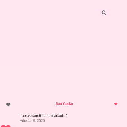
Sidebar
ilbet giriş
https://betexpergiris.casino/
betexpergir.net
Son Yazılar
Yaprak işareti hangi markadır ?
Ağustos 9, 2026