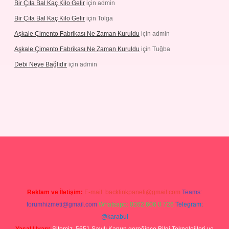
Bir Çıta Bal Kaç Kilo Gelir
için
admin
Bir Çıta Bal Kaç Kilo Gelir
için
Tolga
Aşkale Çimento Fabrikası Ne Zaman Kuruldu
için
admin
Aşkale Çimento Fabrikası Ne Zaman Kuruldu
için
Tuğba
Debi Neye Bağlıdır
için
admin
pergir.net
Reklam ve İletişim:
E-mail:
backlinkpaneli@gmail.com
Teams:
forumhizmeti@gmail.com
Whatsapp: 0262 606 0 726
Telegram:
@karabul