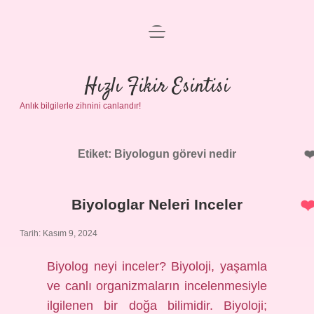
menüyü
Anasayfa
aç
Gizlilik Politikası
Hızlı Fikir Esintisi
Anlık bilgilerle zihnini canlandır!
Yasal Uyarı
Hakkımızda
Etiket:
Biyologun görevi nedir
Biyologlar Neleri Inceler
Tarih: Kasım 9, 2024
Biyolog neyi inceler? Biyoloji, yaşamla
ve canlı organizmaların incelenmesiyle
ilgilenen bir doğa bilimidir. Biyoloji;