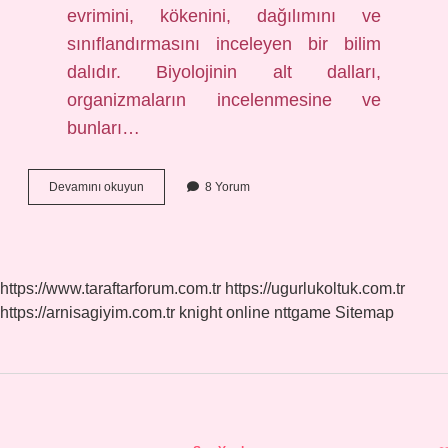
evrimini, kökenini, dağılımını ve
sınıflandırmasını inceleyen bir bilim
dalıdır. Biyolojinin alt dalları,
organizmaların incelenmesine ve
bunları…
Biyologlar
Devamını okuyun
8 Yorum
Neleri
Inceler
https://www.taraftarforum.com.tr
https://ugurlukoltuk.com.tr
https://arnisagiyim.com.tr
knight online
nttgame
Sitemap
Sidebar