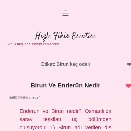
menüyü
Anasayfa
aç
Gizlilik Politikası
Hızlı Fikir Esintisi
Anlık bilgilerle zihnini canlandır!
Yasal Uyarı
Hakkımızda
Etiket:
Birun kaç odalı
Birun Ve Enderûn Nedir
Tarih: Kasım 7, 2024
Enderun ve Birun nedir? Osmanlı’da
saray teşkilatı üç bölümden
oluşuyordu: 1) Birun adı verilen dış