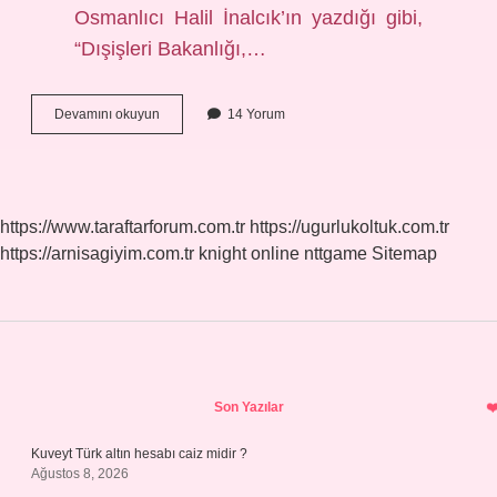
Osmanlıcı Halil İnalcık’ın yazdığı gibi,
“Dışişleri Bakanlığı,…
Birun
Devamını okuyun
14 Yorum
Ve
Enderûn
Nedir
https://www.taraftarforum.com.tr
https://ugurlukoltuk.com.tr
https://arnisagiyim.com.tr
knight online
nttgame
Sitemap
Sidebar
Son Yazılar
Kuveyt Türk altın hesabı caiz midir ?
Ağustos 8, 2026