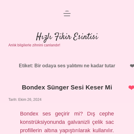
menüyü
Anasayfa
aç
Gizlilik Politikası
Hızlı Fikir Esintisi
Anlık bilgilerle zihnini canlandır!
Yasal Uyarı
Hakkımızda
Etiket:
Bir odaya ses yalıtımı ne kadar tutar
Bondex Sünger Sesi Keser Mi
Tarih: Ekim 26, 2024
Bondex ses geçirir mi? Dış cephe
konstrüksiyonunda galvanizli çelik sac
profillerin altına yapıştırılarak kullanılır.