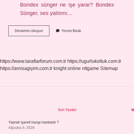
Bondex sünger ne işe yarar? Bondex
Sünger, ses yalıtımı…
Bondex
Devamını okuyun
Yorum Bırak
Sünger
Sesi
Keser
Mi
https://www.taraftarforum.com.tr
https://ugurlukoltuk.com.tr
https://arnisagiyim.com.tr
knight online
nttgame
Sitemap
Sidebar
Son Yazılar
Yaprak işareti hangi markadır ?
Ağustos 9, 2026