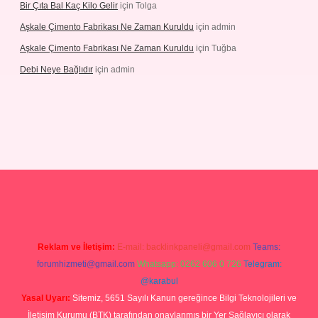
Bir Çıta Bal Kaç Kilo Gelir
için
Tolga
Aşkale Çimento Fabrikası Ne Zaman Kuruldu
için
admin
Aşkale Çimento Fabrikası Ne Zaman Kuruldu
için
Tuğba
Debi Neye Bağlıdır
için
admin
ergir.net
Reklam ve İletişim:
E-mail:
backlinkpaneli@gmail.com
Teams:
forumhizmeti@gmail.com
Whatsapp: 0262 606 0 726
Telegram:
@karabul
Yasal Uyarı:
Sitemiz, 5651 Sayılı Kanun gereğince Bilgi Teknolojileri ve
İletişim Kurumu (BTK) tarafından onaylanmış bir Yer Sağlayıcı olarak