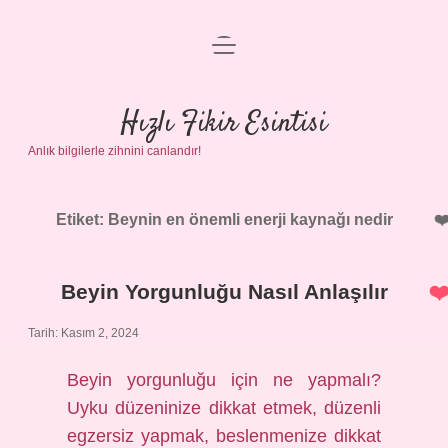
menüyü
Anasayfa
aç
Gizlilik Politikası
Hızlı Fikir Esintisi
Anlık bilgilerle zihnini canlandır!
Yasal Uyarı
Hakkımızda
Etiket:
Beynin en önemli enerji kaynağı nedir
Beyin Yorgunluğu Nasıl Anlaşılır
Tarih: Kasım 2, 2024
Beyin yorgunluğu için ne yapmalı?
Uyku düzeninize dikkat etmek, düzenli
egzersiz yapmak, beslenmenize dikkat