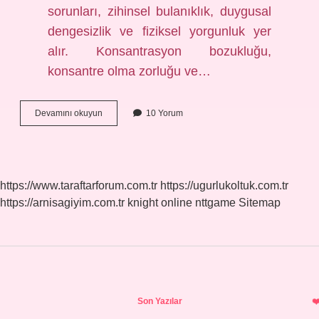
sorunları, zihinsel bulanıklık, duygusal
dengesizlik ve fiziksel yorgunluk yer
alır. Konsantrasyon bozukluğu,
konsantre olma zorluğu ve…
Beyin
Devamını okuyun
10 Yorum
Yorgunluğu
Nasıl
Anlaşılır
https://www.taraftarforum.com.tr
https://ugurlukoltuk.com.tr
https://arnisagiyim.com.tr
knight online
nttgame
Sitemap
Sidebar
Son Yazılar