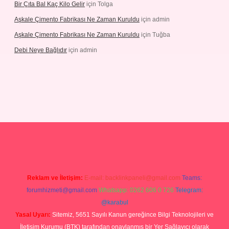
Bir Çıta Bal Kaç Kilo Gelir
için
Tolga
Aşkale Çimento Fabrikası Ne Zaman Kuruldu
için
admin
Aşkale Çimento Fabrikası Ne Zaman Kuruldu
için
Tuğba
Debi Neye Bağlıdır
için
admin
rgir.net
Reklam ve İletişim:
E-mail:
backlinkpaneli@gmail.com
Teams:
forumhizmeti@gmail.com
Whatsapp: 0262 606 0 726
Telegram:
@karabul
Yasal Uyarı:
Sitemiz, 5651 Sayılı Kanun gereğince Bilgi Teknolojileri ve
İletişim Kurumu (BTK) tarafından onaylanmış bir Yer Sağlayıcı olarak