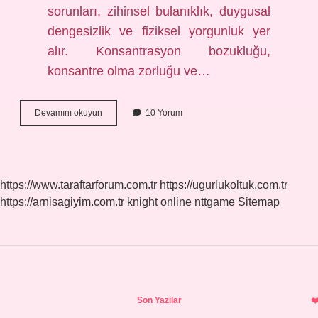
sorunları, zihinsel bulanıklık, duygusal
dengesizlik ve fiziksel yorgunluk yer
alır. Konsantrasyon bozukluğu,
konsantre olma zorluğu ve…
Beyin
Devamını okuyun
10 Yorum
Yorgunluğu
Nasıl
Anlaşılır
https://www.taraftarforum.com.tr
https://ugurlukoltuk.com.tr
https://arnisagiyim.com.tr
knight online
nttgame
Sitemap
Sidebar
Son Yazılar