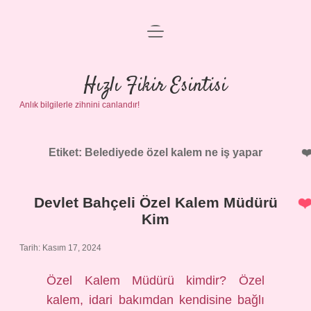
menüyü
Anasayfa
aç
Gizlilik Politikası
Hızlı Fikir Esintisi
Anlık bilgilerle zihnini canlandır!
Yasal Uyarı
Hakkımızda
Etiket:
Belediyede özel kalem ne iş yapar
Devlet Bahçeli Özel Kalem Müdürü
Kim
Tarih: Kasım 17, 2024
Özel Kalem Müdürü kimdir? Özel
kalem, idari bakımdan kendisine bağlı