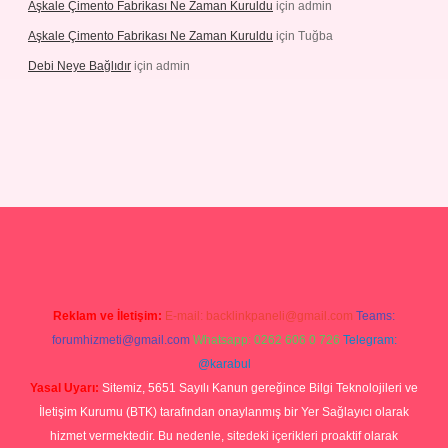
Aşkale Çimento Fabrikası Ne Zaman Kuruldu
için
admin
Aşkale Çimento Fabrikası Ne Zaman Kuruldu
için
Tuğba
Debi Neye Bağlıdır
için
admin
rgir.net
Reklam ve İletişim:
E-mail:
backlinkpaneli@gmail.com
Teams:
forumhizmeti@gmail.com
Whatsapp: 0262 606 0 726
Telegram:
@karabul
Yasal Uyarı:
Sitemiz, 5651 Sayılı Kanun gereğince Bilgi Teknolojileri ve
İletişim Kurumu (BTK) tarafından onaylanmış bir Yer Sağlayıcı olarak
hizmet vermektedir. Bu nedenle, sitedeki içerikleri proaktif olarak