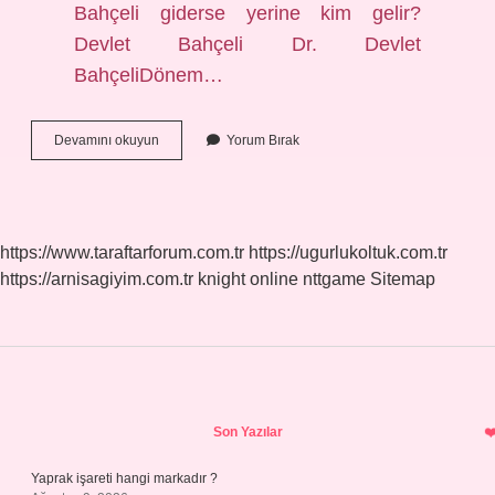
Bahçeli giderse yerine kim gelir?
Devlet Bahçeli Dr. Devlet
BahçeliDönem…
Devlet
Devamını okuyun
Yorum Bırak
Bahçeli
Özel
Kalem
Müdürü
Kim
https://www.taraftarforum.com.tr
https://ugurlukoltuk.com.tr
https://arnisagiyim.com.tr
knight online
nttgame
Sitemap
Sidebar
Son Yazılar
Yaprak işareti hangi markadır ?