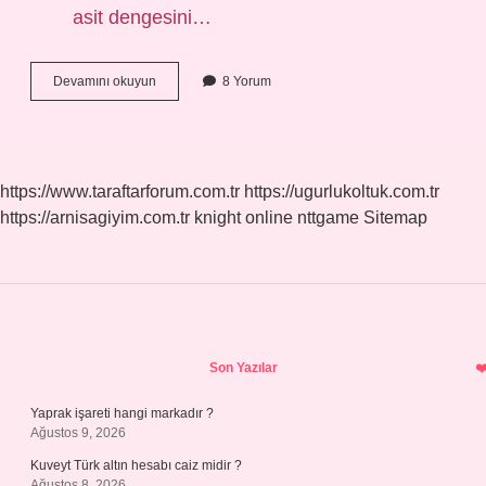
asit dengesini…
Balık
Devamını okuyun
8 Yorum
Yedikten
Sonra
Ne
Yenir
https://www.taraftarforum.com.tr
https://ugurlukoltuk.com.tr
https://arnisagiyim.com.tr
knight online
nttgame
Sitemap
Sidebar
Son Yazılar
Yaprak işareti hangi markadır ?
Ağustos 9, 2026
Kuveyt Türk altın hesabı caiz midir ?
Ağustos 8, 2026