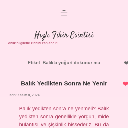
menüyü
Anasayfa
aç
Gizlilik Politikası
Hızlı Fikir Esintisi
Anlık bilgilerle zihnini canlandır!
Yasal Uyarı
Hakkımızda
Etiket:
Balıkla yoğurt dokunur mu
Balık Yedikten Sonra Ne Yenir
Tarih: Kasım 8, 2024
Balık yedikten sonra ne yenmeli? Balık
yedikten sonra genellikle yorgun, mide
bulantısı ve şişkinlik hissederiz. Bu da