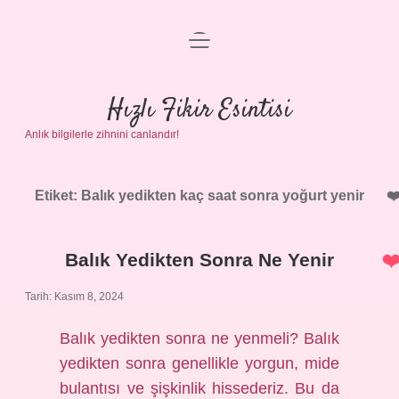
menüyü
Anasayfa
aç
Gizlilik Politikası
Hızlı Fikir Esintisi
Anlık bilgilerle zihnini canlandır!
Yasal Uyarı
Hakkımızda
Etiket:
Balık yedikten kaç saat sonra yoğurt yenir
Balık Yedikten Sonra Ne Yenir
Tarih: Kasım 8, 2024
Balık yedikten sonra ne yenmeli? Balık
yedikten sonra genellikle yorgun, mide
bulantısı ve şişkinlik hissederiz. Bu da