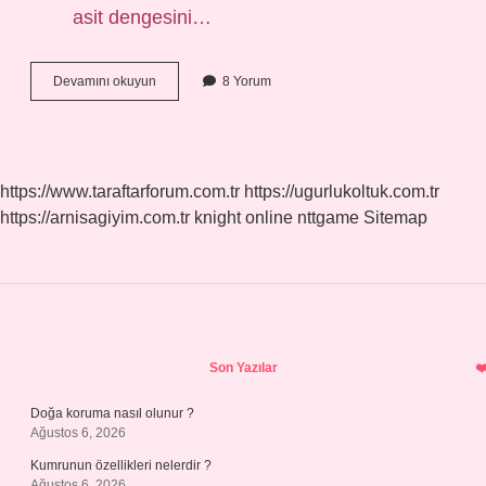
asit dengesini…
Balık
Devamını okuyun
8 Yorum
Yedikten
Sonra
Ne
Yenir
https://www.taraftarforum.com.tr
https://ugurlukoltuk.com.tr
https://arnisagiyim.com.tr
knight online
nttgame
Sitemap
Sidebar
Son Yazılar
Doğa koruma nasıl olunur ?
Ağustos 6, 2026
Kumrunun özellikleri nelerdir ?
Ağustos 6, 2026