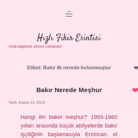
menüyü
Anasayfa
aç
Gizlilik Politikası
Hızlı Fikir Esintisi
Anlık bilgilerle zihnini canlandır!
Yasal Uyarı
Hakkımızda
Etiket:
Bakır ilk nerede bulunmuştur
Bakır Nerede Meşhur
Tarih: Kasım 12, 2024
Hangi ilin bakiri meşhur? 1955-1960
yılları arasında küçük atölyelerde bakır
işçiliğinin başlamasıyla Erzincan, el