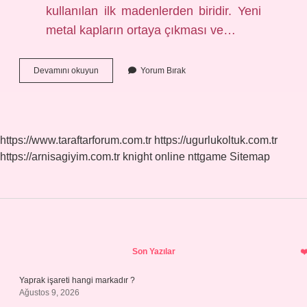
kullanılan ilk madenlerden biridir. Yeni
metal kapların ortaya çıkması ve…
Bakır
Devamını okuyun
Yorum Bırak
Nerede
Meşhur
https://www.taraftarforum.com.tr
https://ugurlukoltuk.com.tr
https://arnisagiyim.com.tr
knight online
nttgame
Sitemap
Sidebar
Son Yazılar
Yaprak işareti hangi markadır ?
Ağustos 9, 2026