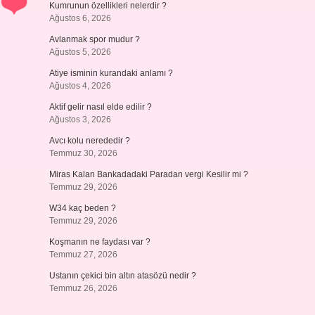
Kumrunun özellikleri nelerdir ?
Ağustos 6, 2026
Avlanmak spor mudur ?
Ağustos 5, 2026
Atiye isminin kurandaki anlamı ?
Ağustos 4, 2026
Aktif gelir nasıl elde edilir ?
Ağustos 3, 2026
Avcı kolu nerededir ?
Temmuz 30, 2026
Miras Kalan Bankadadaki Paradan vergi Kesilir mi ?
Temmuz 29, 2026
W34 kaç beden ?
Temmuz 29, 2026
Koşmanın ne faydası var ?
Temmuz 27, 2026
Ustanın çekici bin altın atasözü nedir ?
Temmuz 26, 2026