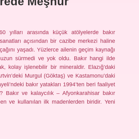
erede Meşhur
0 yılları arasında küçük atölyelerde bakır
 sanatları açısından bir cazibe merkezi haline
ın çağını yaşadı. Yüzlerce ailenin geçim kaynağı
i uzun sürmedi ve yok oldu. Bakır hangi ilde
, kolay işlenebilir bir mineraldir. Elazığ’daki
rtvin’deki Murgul (Göktaş) ve Kastamonu’daki
yeli’ndeki bakır yatakları 1994’ten beri faaliyet
t? Bakır ve kalaycılık – Afyonkarahisar bakır
en ve kullanılan ilk madenlerden biridir. Yeni