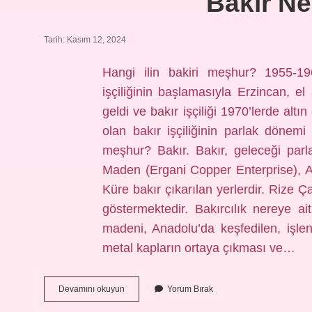
Bakır N
Tarih: Kasım 12, 2024
Hangi ilin bakiri meşhur? 1955-196
işçiliğinin başlamasıyla Erzincan, el
geldi ve bakır işçiliği 1970’lerde alt
olan bakır işçiliğinin parlak dönem
meşhur? Bakır. Bakır, geleceği parlak
Maden (Ergani Copper Enterprise), A
Küre bakır çıkarılan yerlerdir. Rize Ça
göstermektedir. Bakırcılık nereye ai
madeni, Anadolu’da keşfedilen, işlen
metal kapların ortaya çıkması ve…
Bakır
Devamını okuyun
Yorum Bırak
Nerede