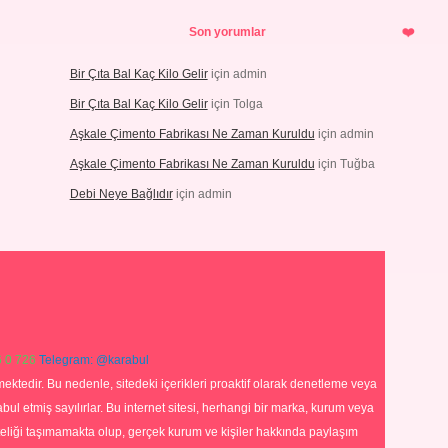
Son yorumlar
Bir Çıta Bal Kaç Kilo Gelir
için
admin
Bir Çıta Bal Kaç Kilo Gelir
için
Tolga
Aşkale Çimento Fabrikası Ne Zaman Kuruldu
için
admin
Aşkale Çimento Fabrikası Ne Zaman Kuruldu
için
Tuğba
Debi Neye Bağlıdır
için
admin
 0 726
Telegram: @karabul
ektedir. Bu nedenle, sitedeki içerikleri proaktif olarak denetleme veya
 etmiş sayılırlar. Bu internet sitesi, herhangi bir marka, kurum veya
niteliği taşımamakta olup, gerçek kurum ve kişiler hakkında paylaşım