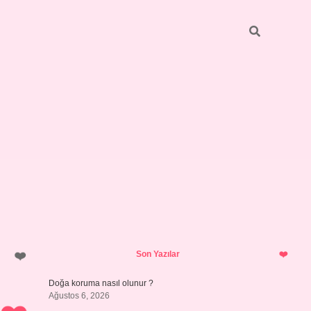
Sidebar
ilbet giriş
https://betexpergiris.casino/
betexpergir.net
Son Yazılar
Doğa koruma nasıl olunur ?
Ağustos 6, 2026