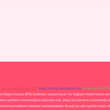
:
backlinkpaneli@gmail.com
Teams:
forumhizmeti@gmail.com
Whatsapp: 0262 606
ve İletişim Kurumu (BTK) tarafından onaylanmış bir Yer Sağlayıcı olarak hizmet verm
rı içeriklerin sorumluluğunu taşımakta olup, siteye üye olarak bu sorumluluğu kabul
a kendi hazırladığımız makaleler paylaşılmaktadır. Burada yer alan içerikler haber 