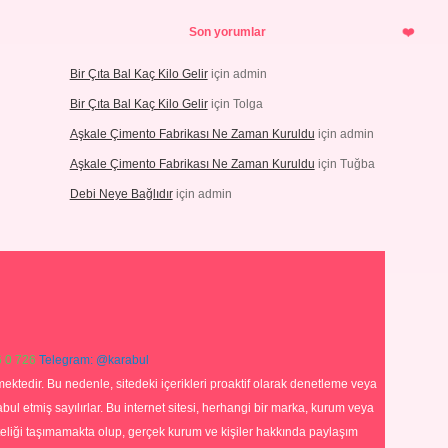
Son yorumlar
Bir Çıta Bal Kaç Kilo Gelir
için
admin
Bir Çıta Bal Kaç Kilo Gelir
için
Tolga
Aşkale Çimento Fabrikası Ne Zaman Kuruldu
için
admin
Aşkale Çimento Fabrikası Ne Zaman Kuruldu
için
Tuğba
Debi Neye Bağlıdır
için
admin
 0 726
Telegram: @karabul
ektedir. Bu nedenle, sitedeki içerikleri proaktif olarak denetleme veya
 etmiş sayılırlar. Bu internet sitesi, herhangi bir marka, kurum veya
niteliği taşımamakta olup, gerçek kurum ve kişiler hakkında paylaşım