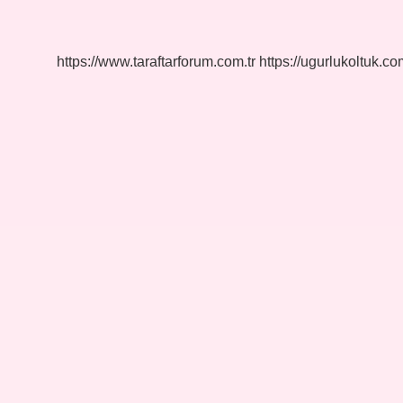
Bahşiş
Verilir
https://www.taraftarforum.com.tr
https://ugurlukoltuk.com