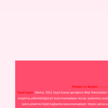
Reklam ve İletişim:
E-mail
Yasal Uyarı:
Sitemiz, 5651 Sayılı Kanun gereğince Bilgi Teknolojileri 
araştırma yükümlülüğümüz bulunmamaktadır. Ancak, üyelerimiz yazdıkla
şahıs şirketi ile hiçbir bağlantısı bulunmamaktadır. Sitede yalnızc