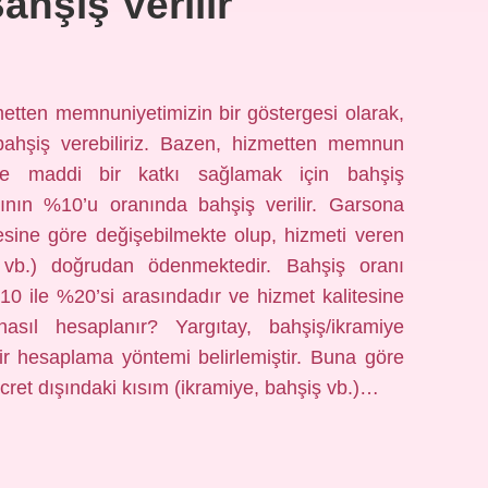
ahşiş Verilir
etten memnuniyetimizin bir göstergesi olarak,
 bahşiş verebiliriz. Bazen, hizmetten memnun
le maddi bir katkı sağlamak için bahşiş
tarının %10’u oranında bahşiş verilir. Garsona
tesine göre değişebilmekte olup, hizmeti veren
i vb.) doğrudan ödenmektedir. Bahşiş oranı
10 ile %20’si arasındadır ve hizmet kalitesine
ş nasıl hesaplanır? Yargıtay, bahşiş/ikramiye
bir hesaplama yöntemi belirlemiştir. Buna göre
ücret dışındaki kısım (ikramiye, bahşiş vb.)…