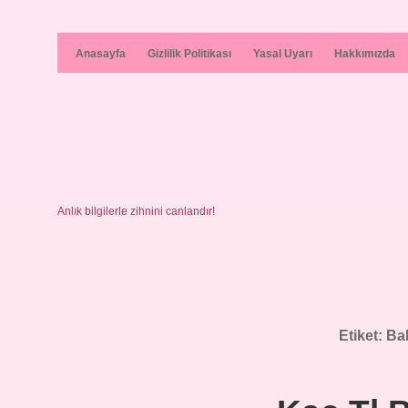
Anasayfa
Gizlilik Politikası
Yasal Uyarı
Hakkımızda
Anlık bilgilerle zihnini canlandır!
Etiket:
Ba