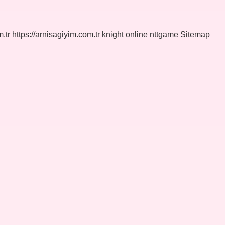
.tr
https://arnisagiyim.com.tr
knight online
nttgame
Sitemap