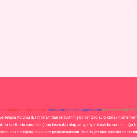
:
backlinkpaneli@gmail.com
Teams:
forumhizmeti@gmail.com
Whatsapp: 0262 606
ve İletişim Kurumu (BTK) tarafından onaylanmış bir Yer Sağlayıcı olarak hizmet verm
rı içeriklerin sorumluluğunu taşımakta olup, siteye üye olarak bu sorumluluğu kabul
a kendi hazırladığımız makaleler paylaşılmaktadır. Burada yer alan içerikler haber 