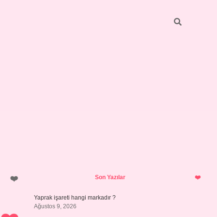
Sidebar
ilbet giriş
https://betexpergiris.casino/
betexpergir.net
Son Yazılar
Yaprak işareti hangi markadır ?
Ağustos 9, 2026