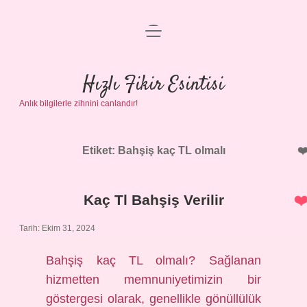
menüyü
Anasayfa
aç
Gizlilik Politikası
Hızlı Fikir Esintisi
Anlık bilgilerle zihnini canlandır!
Yasal Uyarı
Hakkımızda
Etiket:
Bahşiş kaç TL olmalı
Kaç Tl Bahşiş Verilir
Tarih: Ekim 31, 2024
Bahşiş kaç TL olmalı? Sağlanan
hizmetten memnuniyetimizin bir
göstergesi olarak, genellikle gönüllülük