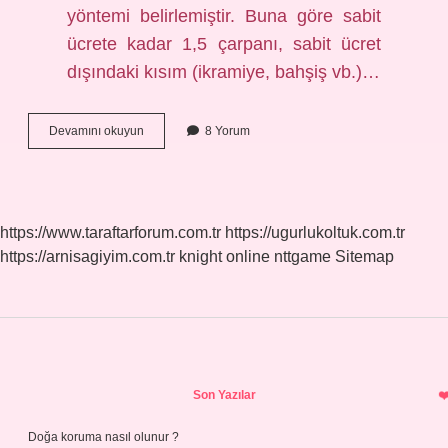
yöntemi belirlemiştir. Buna göre sabit
ücrete kadar 1,5 çarpanı, sabit ücret
dışındaki kısım (ikramiye, bahşiş vb.)…
Kaç
Devamını okuyun
8 Yorum
Tl
Bahşiş
Verilir
https://www.taraftarforum.com.tr
https://ugurlukoltuk.com.tr
https://arnisagiyim.com.tr
knight online
nttgame
Sitemap
Sidebar
Son Yazılar
Doğa koruma nasıl olunur ?