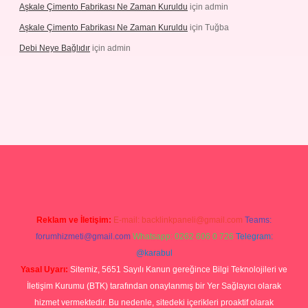
Aşkale Çimento Fabrikası Ne Zaman Kuruldu
için
admin
Aşkale Çimento Fabrikası Ne Zaman Kuruldu
için
Tuğba
Debi Neye Bağlıdır
için
admin
rgir.net
Reklam ve İletişim:
E-mail:
backlinkpaneli@gmail.com
Teams:
forumhizmeti@gmail.com
Whatsapp: 0262 606 0 726
Telegram:
@karabul
Yasal Uyarı:
Sitemiz, 5651 Sayılı Kanun gereğince Bilgi Teknolojileri ve
İletişim Kurumu (BTK) tarafından onaylanmış bir Yer Sağlayıcı olarak
hizmet vermektedir. Bu nedenle, sitedeki içerikleri proaktif olarak