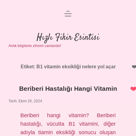
menüyü
Anasayfa
aç
Gizlilik Politikası
Hızlı Fikir Esintisi
Anlık bilgilerle zihnini canlandır!
Yasal Uyarı
Hakkımızda
Etiket:
B1 vitamin eksikliği nelere yol açar
Beriberi Hastalığı Hangi Vitamin
Tarih: Ekim 26, 2024
Beriberi hangi vitamin? Beriberi
hastalığı, vücutta B1 vitamini, diğer
adıyla tiamin eksikliği sonucu oluşan