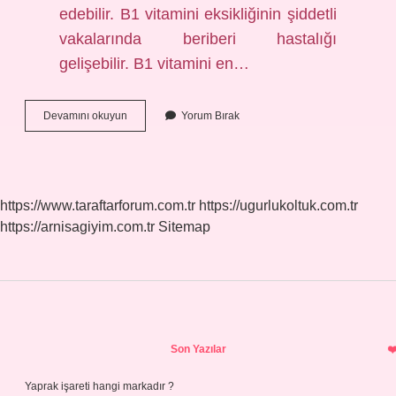
edebilir. B1 vitamini eksikliğinin şiddetli
vakalarında beriberi hastalığı
gelişebilir. B1 vitamini en…
Beriberi
Devamını okuyun
Yorum Bırak
Hastalığı
Hangi
Vitamin
https://www.taraftarforum.com.tr
https://ugurlukoltuk.com.tr
https://arnisagiyim.com.tr
Sitemap
Sidebar
Son Yazılar
Yaprak işareti hangi markadır ?