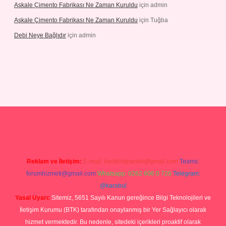
Aşkale Çimento Fabrikası Ne Zaman Kuruldu
için
admin
Aşkale Çimento Fabrikası Ne Zaman Kuruldu
için
Tuğba
Debi Neye Bağlıdır
için
admin
rgir.net
Reklam ve İletişim:
E-mail:
backlinkpaneli@gmail.com
Teams:
forumhizmeti@gmail.com
Whatsapp: 0262 606 0 726
Telegram:
@karabul
Yasal Uyarı:
Sitemiz, 5651 Sayılı Kanun gereğince Bilgi Teknolojileri ve
İletişim Kurumu (BTK) tarafından onaylanmış bir Yer Sağlayıcı olarak
hizmet vermektedir. Bu nedenle, sitedeki içerikleri proaktif olarak