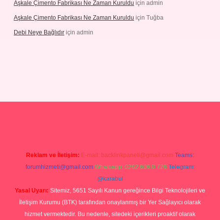
Aşkale Çimento Fabrikası Ne Zaman Kuruldu
için
admin
Aşkale Çimento Fabrikası Ne Zaman Kuruldu
için
Tuğba
Debi Neye Bağlıdır
için
admin
rgir.net
Reklam ve İletişim:
E-mail:
backlinkpaneli@gmail.com
Teams:
forumhizmeti@gmail.com
Whatsapp: 0262 606 0 726
Telegram:
@karabul
Yasal Uyarı:
Sitemiz, 5651 Sayılı Kanun gereğince Bilgi Teknolojileri ve
İletişim Kurumu (BTK) tarafından onaylanmış bir Yer Sağlayıcı olarak
hizmet vermektedir. Bu nedenle, sitedeki içerikleri proaktif olarak