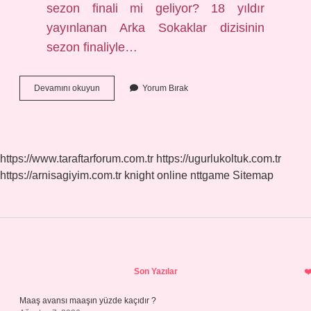
sezon finali mi geliyor? 18 yıldır
yayınlanan Arka Sokaklar dizisinin
sezon finaliyle…
Arka
Devamını okuyun
Yorum Bırak
Sokaklar
Dizisi
Devam
Edecek
Mi
https://www.taraftarforum.com.tr
https://ugurlukoltuk.com.tr
https://arnisagiyim.com.tr
knight online
nttgame
Sitemap
Sidebar
Son Yazılar
Maaş avansı maaşın yüzde kaçıdır ?