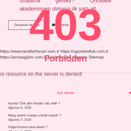
ortalama gerekir? Öncelikle
403
akademisyen olmanın ilk şartı alt…
Kimler
Devamını okuyun
2 Yorum
Akademisyen
Olabilir
https://www.taraftarforum.com.tr
https://ugurlukoltuk.com.tr
Forbidden
https://arnisagiyim.com.tr
knight online
nttgame
Sitemap
is resource on the server is denied!
Sidebar
Son Yazılar
Kuveyt Türk altın hesabı caiz midir ?
Ağustos 8, 2026
Maaş avansı maaşın yüzde kaçıdır ?
Ağustos 7, 2026
Doğa koruma nasıl olunur ?