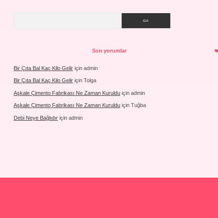
Arama
Son yorumlar
Bir Çıta Bal Kaç Kilo Gelir
için
admin
Bir Çıta Bal Kaç Kilo Gelir
için
Tolga
Aşkale Çimento Fabrikası Ne Zaman Kuruldu
için
admin
Aşkale Çimento Fabrikası Ne Zaman Kuruldu
için
Tuğba
Debi Neye Bağlıdır
için
admin