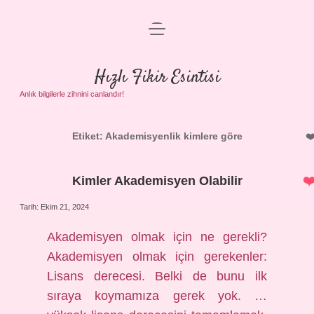
menüyü
Anasayfa
aç
Gizlilik Politikası
Hızlı Fikir Esintisi
Yasal Uyarı
Anlık bilgilerle zihnini canlandır!
Hakkımızda
Etiket:
Akademisyenlik kimlere göre
Kimler Akademisyen Olabilir
Tarih: Ekim 21, 2024
Akademisyen olmak için ne gerekli?
Akademisyen olmak için gerekenler:
Lisans derecesi. Belki de bunu ilk
sıraya koymamıza gerek yok. …