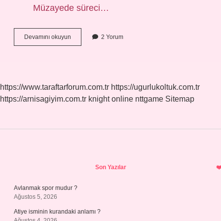
Müzayede süreci…
Açık
Devamını okuyun
2 Yorum
Bilet
Kaç
Ay
Geçerli
https://www.taraftarforum.com.tr
https://ugurlukoltuk.com.tr
https://arnisagiyim.com.tr
knight online
nttgame
Sitemap
Sidebar
Son Yazılar
Avlanmak spor mudur ?
Ağustos 5, 2026
Atiye isminin kurandaki anlamı ?
Ağustos 4, 2026