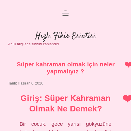
menüyü
Anasayfa
aç
Gizlilik Politikası
Hızlı Fikir Esintisi
Anlık bilgilerle zihnini canlandır!
Yasal Uyarı
Hakkımızda
Süper kahraman olmak için neler
yapmalıyız ?
Tarih: Haziran 6, 2026
Giriş: Süper Kahraman
Olmak Ne Demek?
Bir çocuk, gece yarısı gökyüzüne