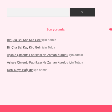
Arama
Son yorumlar
Bir Çıta Bal Kaç Kilo Gelir
için
admin
Bir Çıta Bal Kaç Kilo Gelir
için
Tolga
Aşkale Çimento Fabrikası Ne Zaman Kuruldu
için
admin
Aşkale Çimento Fabrikası Ne Zaman Kuruldu
için
Tuğba
Debi Neye Bağlıdır
için
admin
iş
https://betexpergiris.casino/
betexpergir.net