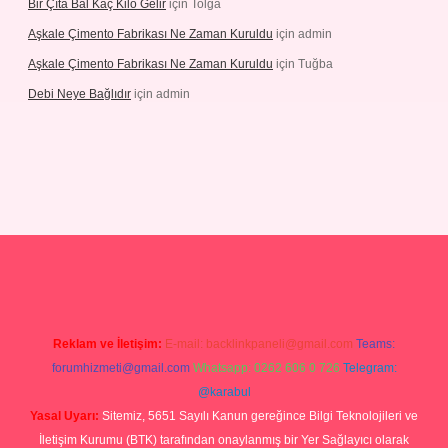
Bir Çıta Bal Kaç Kilo Gelir
için
Tolga
Aşkale Çimento Fabrikası Ne Zaman Kuruldu
için
admin
Aşkale Çimento Fabrikası Ne Zaman Kuruldu
için
Tuğba
Debi Neye Bağlıdır
için
admin
rgir.net
Reklam ve İletişim:
E-mail:
backlinkpaneli@gmail.com
Teams:
forumhizmeti@gmail.com
Whatsapp: 0262 606 0 726
Telegram:
@karabul
Yasal Uyarı:
Sitemiz, 5651 Sayılı Kanun gereğince Bilgi Teknolojileri ve
İletişim Kurumu (BTK) tarafından onaylanmış bir Yer Sağlayıcı olarak