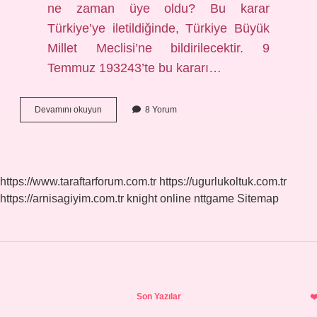
ne zaman üye oldu? Bu karar
Türkiye’ye iletildiğinde, Türkiye Büyük
Millet Meclisi’ne bildirilecektir. 9
Temmuz 193243’te bu kararı…
Milletler
Devamını okuyun
8 Yorum
Cemiyeti
Daimi
Üyeleri
Kimlerdir
https://www.taraftarforum.com.tr
https://ugurlukoltuk.com.tr
https://arnisagiyim.com.tr
knight online
nttgame
Sitemap
Sidebar
Son Yazılar