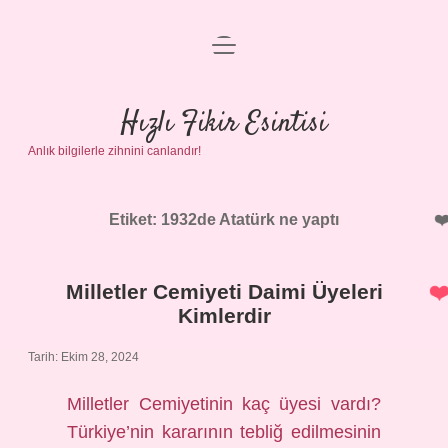
menüyü
Anasayfa
aç
Gizlilik Politikası
Hızlı Fikir Esintisi
Anlık bilgilerle zihnini canlandır!
Yasal Uyarı
Hakkımızda
Etiket:
1932de Atatürk ne yaptı
Milletler Cemiyeti Daimi Üyeleri
Kimlerdir
Tarih: Ekim 28, 2024
Milletler Cemiyetinin kaç üyesi vardı?
Türkiye’nin kararının tebliğ edilmesinin