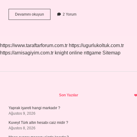
Gece
Devamını okuyun
2 Yorum
12
30
Nasıl
Yazılır
https://www.taraftarforum.com.tr
https://ugurlukoltuk.com.tr
https://arnisagiyim.com.tr
knight online
nttgame
Sitemap
Sidebar
Son Yazılar
Yaprak işareti hangi markadır ?
Ağustos 9, 2026
Kuveyt Türk altın hesabı caiz midir ?
Ağustos 8, 2026