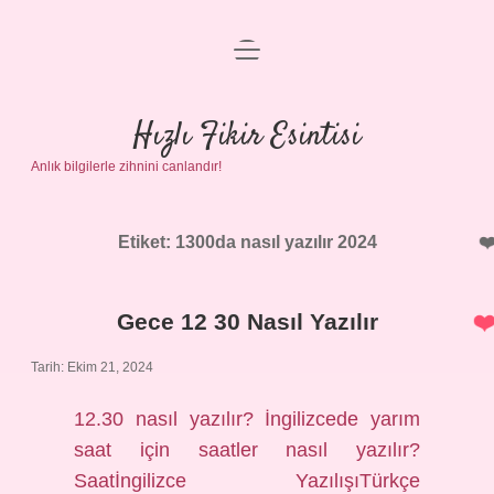
menüyü
Anasayfa
aç
Gizlilik Politikası
Hızlı Fikir Esintisi
Anlık bilgilerle zihnini canlandır!
Yasal Uyarı
Hakkımızda
Etiket:
1300da nasıl yazılır 2024
Gece 12 30 Nasıl Yazılır
Tarih: Ekim 21, 2024
12.30 nasıl yazılır? İngilizcede yarım
saat için saatler nasıl yazılır?
Saatİngilizce YazılışıTürkçe