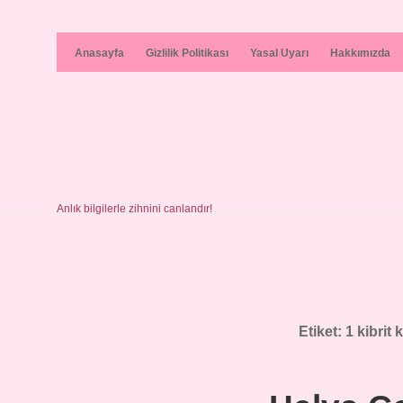
Anasayfa
Gizlilik Politikası
Yasal Uyarı
Hakkımızda
Anlık bilgilerle zihnini canlandır!
Etiket:
1 kibrit