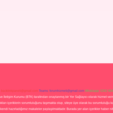
:
backlinkpaneli@gmail.com
Teams:
forumhizmeti@gmail.com
Whatsapp: 0262 606
ve İletişim Kurumu (BTK) tarafından onaylanmış bir Yer Sağlayıcı olarak hizmet verm
rı içeriklerin sorumluluğunu taşımakta olup, siteye üye olarak bu sorumluluğu kabul
a kendi hazırladığımız makaleler paylaşılmaktadır. Burada yer alan içerikler haber 