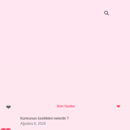
Sidebar
ilbet giriş
https://betexpergiris.casino/
betexpergir.net
Son Yazılar
Kumrunun özellikleri nelerdir ?
Ağustos 6, 2026