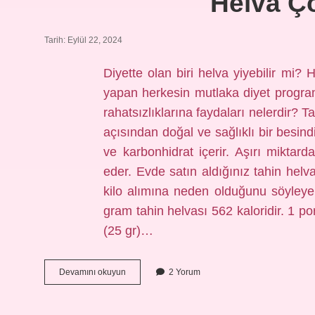
Helva Ço
Tarih: Eylül 22, 2024
Diyette olan biri helva yiyebilir mi? H
yapan herkesin mutlaka diyet progra
rahatsızlıklarına faydaları nelerdir? T
açısından doğal ve sağlıklı bir besind
ve karbonhidrat içerir. Aşırı miktard
eder. Evde satın aldığınız tahin helva
kilo alımına neden olduğunu söyleyebi
gram tahin helvası 562 kaloridir. 1 po
(25 gr)…
Helva
Devamını okuyun
2 Yorum
Çok
Kalorili
Mi