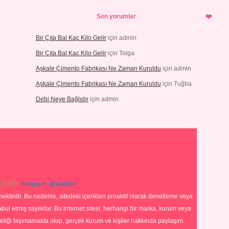
Son yorumlar
Bir Çıta Bal Kaç Kilo Gelir
için
admin
Bir Çıta Bal Kaç Kilo Gelir
için
Tolga
Aşkale Çimento Fabrikası Ne Zaman Kuruldu
için
admin
Aşkale Çimento Fabrikası Ne Zaman Kuruldu
için
Tuğba
Debi Neye Bağlıdır
için
admin
 0 726
Telegram: @karabul
ektedir. Bu nedenle, sitedeki içerikleri proaktif olarak denetleme veya
 etmiş sayılırlar. Bu internet sitesi, herhangi bir marka, kurum veya
niteliği taşımamakta olup, gerçek kurum ve kişiler hakkında paylaşım