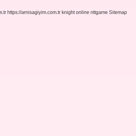
.tr
https://arnisagiyim.com.tr
knight online
nttgame
Sitemap