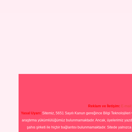
Reklam ve İletişim:
E-mail
Yasal Uyarı:
Sitemiz, 5651 Sayılı Kanun gereğince Bilgi Teknolojileri 
araştırma yükümlülüğümüz bulunmamaktadır. Ancak, üyelerimiz yazdıkla
şahıs şirketi ile hiçbir bağlantısı bulunmamaktadır. Sitede yalnızc