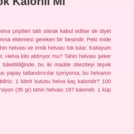
k Kalorili Mi
elva çeşitleri tatlı olarak kabul edilse de diyet
mına eklemesi gereken bir besindir. Peki mide
ahin helvası ve irmik helvası tok tutar. Kalsiyum
ir. Helva kilo aldırıyor mu? Tahin helvası şeker
a tüketildiğinde, bu iki madde obeziteyi teşvik
sı yapay tatlandırıcılar içeriyorsa, bu helvanın
liriz. 1 kibrit kutusu helva kaç kaloridir? 100
rsiyon (35 gr) tahin helvası 197 kaloridir. 1 küp