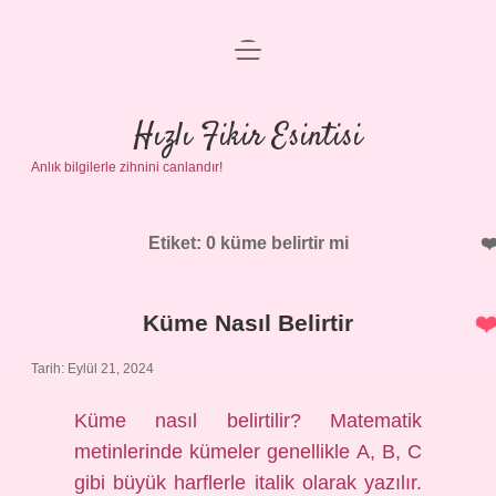
menüyü
Anasayfa
aç
Gizlilik Politikası
Hızlı Fikir Esintisi
Anlık bilgilerle zihnini canlandır!
Yasal Uyarı
Hakkımızda
Etiket:
0 küme belirtir mi
Küme Nasıl Belirtir
Tarih: Eylül 21, 2024
Küme nasıl belirtilir? Matematik
metinlerinde kümeler genellikle A, B, C
gibi büyük harflerle italik olarak yazılır.