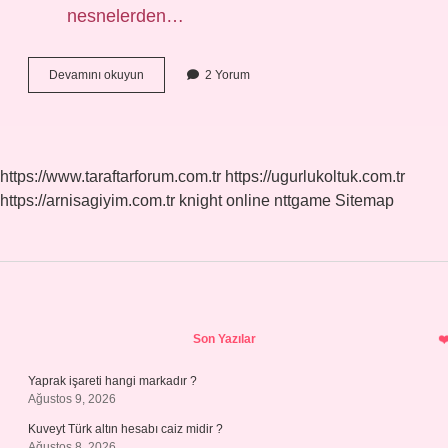
nesnelerden…
Küme
Devamını okuyun
2 Yorum
Nasıl
Belirtir
https://www.taraftarforum.com.tr
https://ugurlukoltuk.com.tr
https://arnisagiyim.com.tr
knight online
nttgame
Sitemap
Sidebar
Son Yazılar
Yaprak işareti hangi markadır ?
Ağustos 9, 2026
Kuveyt Türk altın hesabı caiz midir ?
Ağustos 8, 2026