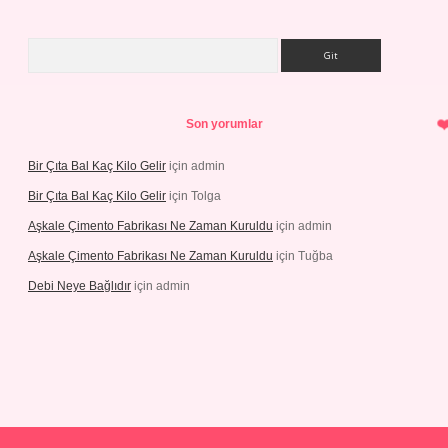
Arama
Son yorumlar
Bir Çıta Bal Kaç Kilo Gelir
için
admin
Bir Çıta Bal Kaç Kilo Gelir
için
Tolga
Aşkale Çimento Fabrikası Ne Zaman Kuruldu
için
admin
Aşkale Çimento Fabrikası Ne Zaman Kuruldu
için
Tuğba
Debi Neye Bağlıdır
için
admin
t giriş
https://betexpergiris.casino/
betexpergir.net