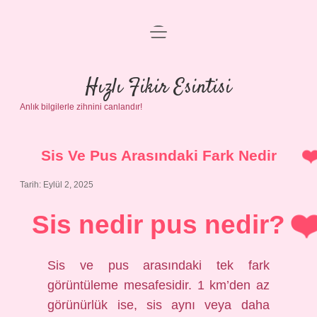
menüyü
Anasayfa
aç
Gizlilik Politikası
Hızlı Fikir Esintisi
Anlık bilgilerle zihnini canlandır!
Yasal Uyarı
Hakkımızda
Sis Ve Pus Arasındaki Fark Nedir
Tarih: Eylül 2, 2025
Sis nedir pus nedir?
Sis ve pus arasındaki tek fark
görüntüleme mesafesidir. 1 km’den az
görünürlük ise, sis aynı veya daha