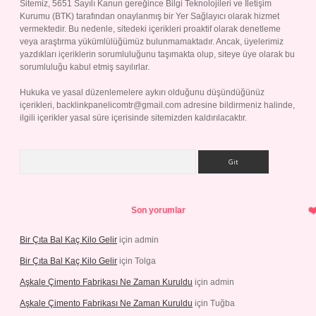
Sitemiz, 5651 Sayılı Kanun gereğince Bilgi Teknolojileri ve İletişim
Kurumu (BTK) tarafından onaylanmış bir Yer Sağlayıcı olarak hizmet
vermektedir. Bu nedenle, sitedeki içerikleri proaktif olarak denetleme
veya araştırma yükümlülüğümüz bulunmamaktadır. Ancak, üyelerimiz
yazdıkları içeriklerin sorumluluğunu taşımakta olup, siteye üye olarak bu
sorumluluğu kabul etmiş sayılırlar.
Hukuka ve yasal düzenlemelere aykırı olduğunu düşündüğünüz
içerikleri,
backlinkpanelicomtr@gmail.com
adresine bildirmeniz halinde,
ilgili içerikler yasal süre içerisinde sitemizden kaldırılacaktır.
Arama
Son yorumlar
Bir Çıta Bal Kaç Kilo Gelir
için
admin
Bir Çıta Bal Kaç Kilo Gelir
için
Tolga
Aşkale Çimento Fabrikası Ne Zaman Kuruldu
için
admin
Aşkale Çimento Fabrikası Ne Zaman Kuruldu
için
Tuğba