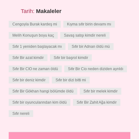
Tarih:
Makaleler
Cengoyla Burak kardeş mi
Kıyma sıfır birin devamı mı
Melih Konuşun boyu kaç
Savaş satışı kimdir nereli
Sıfır 1 yeniden başlayacak mı
Sıfır bir Adnan öldü mü
Sıfır Bir azat kimdir
Sıfır bir başrol kimdir
Sıfır Bir CIO ne zaman öldü
Sıfır Bir Cio neden diziden ayrıldı
Sıfır bir deniz kimdir
Sıfır bir dizi bitti mi
Sıfır Bir Gökhan hangi bölümde öldü
Sıfır bir melek kimdir
Sıfır bir oyuncularından kim öldü
Sıfır Bir Zahit Ağa kimdir
Sıfır nereli