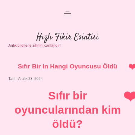
menüyü
Anasayfa
aç
Gizlilik Politikası
Hızlı Fikir Esintisi
Anlık bilgilerle zihnini canlandır!
Yasal Uyarı
Hakkımızda
Sıfır Bir In Hangi Oyuncusu Öldü
Tarih: Aralık 23, 2024
Sıfır bir
oyuncularından kim
öldü?