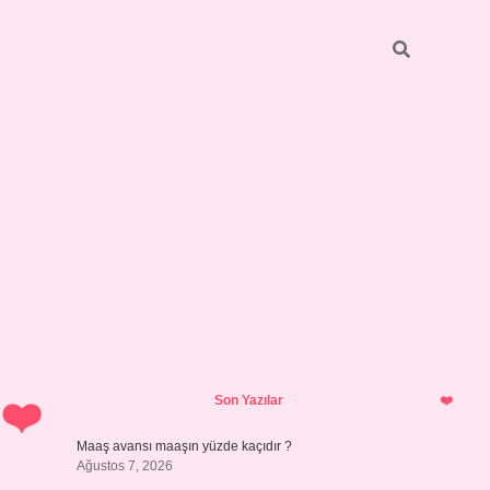
Sidebar
ilbet giriş
https://betexpergiris.casino/
betexpergir.net
Son Yazılar
Maaş avansı maaşın yüzde kaçıdır ?
Ağustos 7, 2026