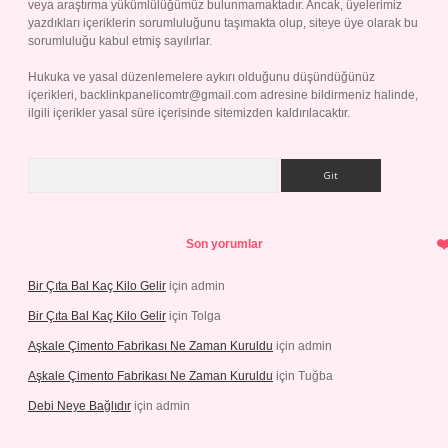
veya araştırma yükümlülüğümüz bulunmamaktadır. Ancak, üyelerimiz
yazdıkları içeriklerin sorumluluğunu taşımakta olup, siteye üye olarak bu
sorumluluğu kabul etmiş sayılırlar.
Hukuka ve yasal düzenlemelere aykırı olduğunu düşündüğünüz
içerikleri,
backlinkpanelicomtr@gmail.com
adresine bildirmeniz halinde,
ilgili içerikler yasal süre içerisinde sitemizden kaldırılacaktır.
Arama
Son yorumlar
Bir Çıta Bal Kaç Kilo Gelir
için
admin
Bir Çıta Bal Kaç Kilo Gelir
için
Tolga
Aşkale Çimento Fabrikası Ne Zaman Kuruldu
için
admin
Aşkale Çimento Fabrikası Ne Zaman Kuruldu
için
Tuğba
Debi Neye Bağlıdır
için
admin