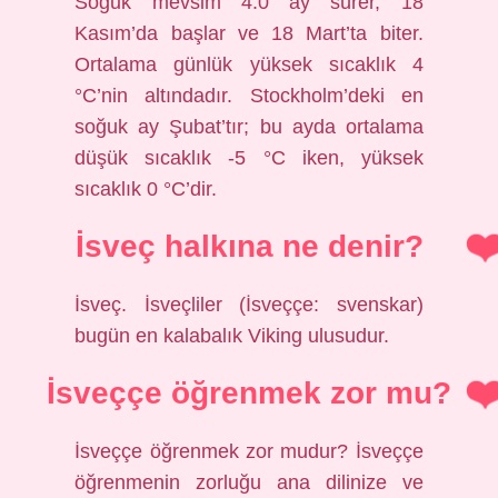
Soğuk mevsim 4.0 ay sürer, 18
Kasım’da başlar ve 18 Mart’ta biter.
Ortalama günlük yüksek sıcaklık 4
°C’nin altındadır. Stockholm’deki en
soğuk ay Şubat’tır; bu ayda ortalama
düşük sıcaklık -5 °C iken, yüksek
sıcaklık 0 °C’dir.
İsveç halkına ne denir?
İsveç. İsveçliler (İsveççe: svenskar)
bugün en kalabalık Viking ulusudur.
İsveççe öğrenmek zor mu?
İsveççe öğrenmek zor mudur? İsveççe
öğrenmenin zorluğu ana dilinize ve