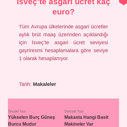
İsveç’te asgari ücret kaç
euro?
Tüm Avrupa ülkelerinde asgari ücretler
aylık brüt maaş üzerinden açıklandığı
için İsveç’te asgari ücret seviyesi
gayriresmi hesaplamalara göre seviye
1 olarak hesaplanıyor.
Tarih:
Makaleler
Önceki Yazı
Sonraki Yazı
Yükselen Burç Güneş
Makasta Hangi Basit
Burcu Mudur
Makineler Var