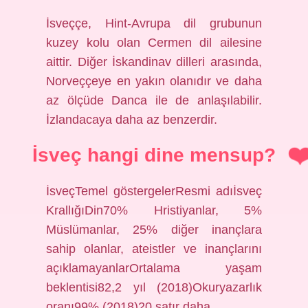
İsveççe, Hint-Avrupa dil grubunun
kuzey kolu olan Cermen dil ailesine
aittir. Diğer İskandinav dilleri arasında,
Norveççeye en yakın olanıdır ve daha
az ölçüde Danca ile de anlaşılabilir.
İzlandacaya daha az benzerdir.
İsveç hangi dine mensup?
İsveçTemel göstergelerResmi adıİsveç
KrallığıDin70% Hristiyanlar, 5%
Müslümanlar, 25% diğer inançlara
sahip olanlar, ateistler ve inançlarını
açıklamayanlarOrtalama yaşam
beklentisi82,2 yıl (2018)Okuryazarlık
oranı99% (2018)20 satır daha