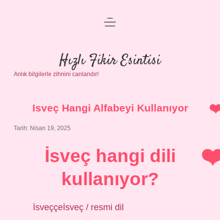
menüyü
Anasayfa
aç
Gizlilik Politikası
Hızlı Fikir Esintisi
Anlık bilgilerle zihnini canlandır!
Yasal Uyarı
Hakkımızda
Isveç Hangi Alfabeyi Kullanıyor
Tarih: Nisan 19, 2025
İsveç hangi dili
kullanıyor?
İsveççeİsveç / resmi dil