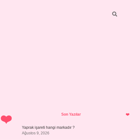
Sidebar
ilbet giriş
https://betexpergiris.casino/
betexpergir.net
Son Yazılar
Yaprak işareti hangi markadır ?
Ağustos 9, 2026