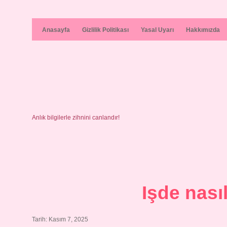
Anasayfa
Gizlilik Politikası
Yasal Uyarı
Hakkımızda
Anlık bilgilerle zihnini canlandır!
Işde nası
Tarih: Kasım 7, 2025