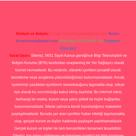
ş
https://betexpergiris.casino/
betexpergir.net
Reklam ve İletişim:
E-mail:
backlinkpaneli@gmail.com
Teams:
forumhizmeti@gmail.com
Whatsapp: 0262 606 0 726
Telegram:
@karabul
Yasal Uyarı:
Sitemiz, 5651 Sayılı Kanun gereğince Bilgi Teknolojileri ve
İletişim Kurumu (BTK) tarafından onaylanmış bir Yer Sağlayıcı olarak
hizmet vermektedir. Bu nedenle, sitedeki içerikleri proaktif olarak
denetleme veya araştırma yükümlülüğümüz bulunmamaktadır. Ancak,
üyelerimiz yazdıkları içeriklerin sorumluluğunu taşımakta olup, siteye
üye olarak bu sorumluluğu kabul etmiş sayılırlar. Bu internet sitesi,
herhangi bir marka, kurum veya şahıs şirketi ile hiçbir bağlantısı
bulunmamaktadır. Sitede yalnızca kendi hazırladığımız makaleler
paylaşılmaktadır. Burada yer alan içerikler haber niteliği taşımamakta
olup, gerçek kurum ve kişiler hakkında paylaşım yapılmamaktadır.
Gerçek kurum ve kişiler ile isim benzerlikleri tamamen tesadüfidir.
Sitemiz, kar amacı gütmeyen ve tamamen ücretsiz bir bilgi paylaşım