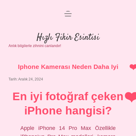
menüyü
Anasayfa
aç
Gizlilik Politikası
Hızlı Fikir Esintisi
Anlık bilgilerle zihnini canlandır!
Yasal Uyarı
Hakkımızda
Iphone Kamerası Neden Daha Iyi
Tarih: Aralık 24, 2024
En iyi fotoğraf çeken
iPhone hangisi?
Apple iPhone 14 Pro Max Özellikle