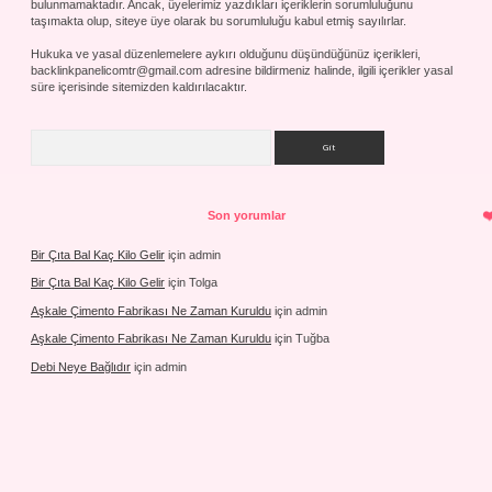
bulunmamaktadır. Ancak, üyelerimiz yazdıkları içeriklerin sorumluluğunu
taşımakta olup, siteye üye olarak bu sorumluluğu kabul etmiş sayılırlar.
Hukuka ve yasal düzenlemelere aykırı olduğunu düşündüğünüz içerikleri,
backlinkpanelicomtr@gmail.com
adresine bildirmeniz halinde, ilgili içerikler yasal
süre içerisinde sitemizden kaldırılacaktır.
Arama
Son yorumlar
Bir Çıta Bal Kaç Kilo Gelir
için
admin
Bir Çıta Bal Kaç Kilo Gelir
için
Tolga
Aşkale Çimento Fabrikası Ne Zaman Kuruldu
için
admin
Aşkale Çimento Fabrikası Ne Zaman Kuruldu
için
Tuğba
Debi Neye Bağlıdır
için
admin