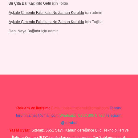
Bir Çıta Bal Kaç Kilo Gelir
için
Tolga
Aşkale Çimento Fabrikası Ne Zaman Kuruldu
için
admin
Aşkale Çimento Fabrikası Ne Zaman Kuruldu
için
Tuğba
Debi Neye Bağlıdır
için
admin
 giriş
https://betexpergiris.casino/
betexpergir.net
Reklam ve İletişim:
E-mail:
backlinkpaneli@gmail.com
Teams:
forumhizmeti@gmail.com
Whatsapp: 0262 606 0 726
Telegram:
@karabul
Yasal Uyarı:
Sitemiz, 5651 Sayılı Kanun gereğince Bilgi Teknolojileri ve
İletişim Kurumu (BTK) tarafından onaylanmış bir Yer Sağlayıcı olarak