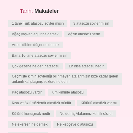
Tarih:
Makaleler
1 tane Türk atasözü söyler misin
3 atasözü söyler misin
Ağaç yaşken eğilir ne demek
Ağzın atasözü nedir
Armut dibine düşer ne demek
Bana 10 tane atasözü söyler misin
Çok gezene ne denir atasözü
En kısa atasözü nedir
Geçmişte kimin söylediği bilinmeyen atalarımızın bize kadar gelen
anlamlı kalıplaşmış sözlere ne denir
Kaç atasözü vardır
Kim kiminle atasözü
Kısa ve özlü sözlerdir atasözü müdür
Küfürlü atasözü var mı
Küfürlü konuşmak nedir
Ne demiş Atalarımız komik sözler
Ne ekersen ne demek
Ne kepçeye o atasözü