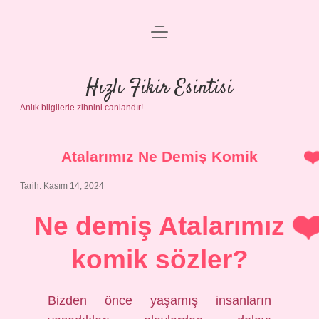
menüyü
Anasayfa
aç
Gizlilik Politikası
Hızlı Fikir Esintisi
Anlık bilgilerle zihnini canlandır!
Yasal Uyarı
Hakkımızda
Atalarımız Ne Demiş Komik
Tarih: Kasım 14, 2024
Ne demiş Atalarımız
komik sözler?
Bizden önce yaşamış insanların