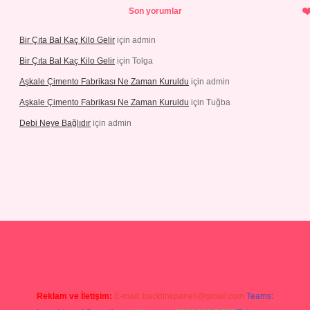
Son yorumlar
Bir Çıta Bal Kaç Kilo Gelir
için
admin
Bir Çıta Bal Kaç Kilo Gelir
için
Tolga
Aşkale Çimento Fabrikası Ne Zaman Kuruldu
için
admin
Aşkale Çimento Fabrikası Ne Zaman Kuruldu
için
Tuğba
Debi Neye Bağlıdır
için
admin
s://betexpergiris.casino/
betexpergir.net
Reklam ve İletişim:
E-mail:
backlinkpaneli@gmail.com
Teams: