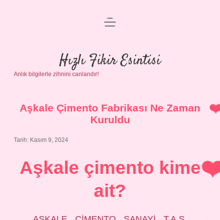
menüyü
Anasayfa
aç
Gizlilik Politikası
Hızlı Fikir Esintisi
Anlık bilgilerle zihnini canlandır!
Yasal Uyarı
Hakkımızda
Aşkale Çimento Fabrikası Ne Zaman
Kuruldu
Tarih: Kasım 9, 2024
Aşkale çimento kime
ait?
AŞKALE ÇİMENTO SANAYİ T.A.Ş.