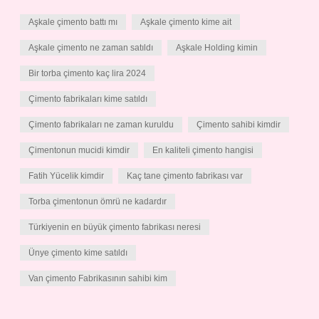
Aşkale çimento battı mı
Aşkale çimento kime ait
Aşkale çimento ne zaman satıldı
Aşkale Holding kimin
Bir torba çimento kaç lira 2024
Çimento fabrikaları kime satıldı
Çimento fabrikaları ne zaman kuruldu
Çimento sahibi kimdir
Çimentonun mucidi kimdir
En kaliteli çimento hangisi
Fatih Yücelik kimdir
Kaç tane çimento fabrikası var
Torba çimentonun ömrü ne kadardır
Türkiyenin en büyük çimento fabrikası neresi
Ünye çimento kime satıldı
Van çimento Fabrikasının sahibi kim