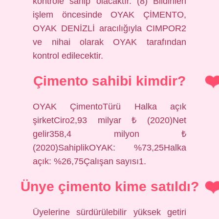
kontrole sahip olacaktır. (8) Bildirilen
işlem öncesinde OYAK ÇİMENTO,
OYAK DENİZLİ aracılığıyla CIMPOR2
ve nihai olarak OYAK tarafından
kontrol edilecektir.
Çimento sahibi kimdir?
OYAK ÇimentoTürü Halka açık
şirketCiro2,93 milyar ₺ (2020)Net
gelir358,4 milyon ₺
(2020)SahiplikOYAK: %73,25Halka
açık: %26,75Çalışan sayısı1.
Ünye çimento kime satıldı?
Üyelerine sürdürülebilir yüksek getiri